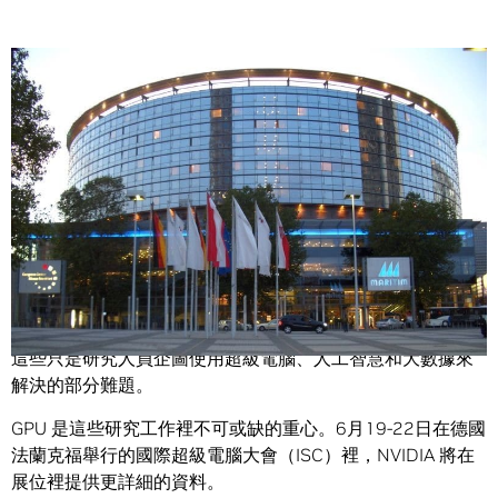
Share
分析腦部切片來瞭解腦部的運作情況；使用 3D 心臟模型來
發展出更佳的治療方式，還降低對動物實驗的依賴程度；研
究仙女座星系與銀河系碰撞之際，會如何形成黑物質。
這些只是研究人員企圖使用超級電腦、人工智慧和大數據來
解決的部分難題。
GPU 是這些研究工作裡不可或缺的重心。6月19-22日在德國
法蘭克福舉行的國際超級電腦大會（ISC）裡，NVIDIA 將在
展位裡提供更詳細的資料。