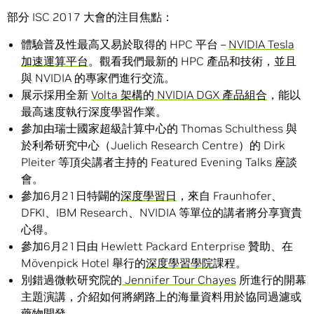
部分 ISC 2017 大會的注目焦點：
體驗普及性最高又易於取得的 HPC 平台 –
NVIDIA Tesla
加速運算平台
。觀看我們最新的 HPC 產品和技術，並且
與 NVIDIA 的專家們進行交流。
展示採用全新
Volta 架構
的
NVIDIA DGX 產品組合
，能以
最高速度執行深度學習作業。
參加由瑞士國家超級計算中心的 Thomas Schulthess 與
於利希研究中心（Juelich Research Centre）的 Dirk
Pleiter 等頂尖講者主持的 Featured Evening Talks 座談
會。
參加6月21日特闢的
深度學習日
，來自 Fraunhofer、
DFKI、IBM Research、NVIDIA 等單位的講者將分享寶貴
心得。
參加6月21日由 Hewlett Packard Enterprise 贊助、在
Mövenpick Hotel 舉行的
深度學習學院
課程。
別錯過微軟研究院的
Jennifer Tour Chayes
所進行的開幕
主題演講，介紹如何將網路上的海量資料用於協同過濾或
藥物開發。