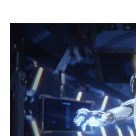
Share
Unreal Engine 4 中的光線追蹤
去一直無法即時產生如同此類的陰影和反射
它靈活的原因是可以視需要將光柵與光線追
品質。
什麼是光柵？基本上在過去的 20-30 
染。您熟悉的所有技巧和方法，例如串聯陰
至是基本的 3D 光照和渲染技術，都是屬
因此，轉換成光線追蹤不是困難的事。我們