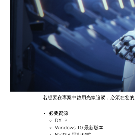
在專案中啟用光線追蹤不會排除熟悉的渲染
入光線追蹤反射，或加入光線追蹤動態陰影，
使用 PostProcessVolumes 和命
本文將逐項探討光線追蹤和光柵功能。我們
最新的程式碼請參閱
NVIDIA RTX UE4
，包含
執行的 DLSS 渲染技術。我們的最佳化可以
具有大幅提高效能的能力，且我們也還在
系統需求
若想要在專案中啟用光線追蹤，必須在您的
必要資源
DX12
Windows 10 最新版本
NVIDIA 驅動程式