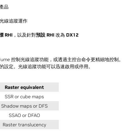
的產品
讓光線追蹤運作
標
RHI
，以及針對
預設
RHI
改為
DX12
sVolume 控制光線追蹤功能，或透過主控台命令更精細地控制。
的設定。光線追蹤功能可以迅速啟用或停用。
Raster equivalent
SSR or cube maps
Shadow maps or DFS
SSAO or DFAO
Raster translucency