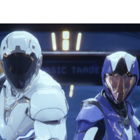
，是強大與靈活的光照系統。它強大的原因是具有高準確性和品質。在過
效果。
蹤渲染功能混合，製作出想要的場景，以達到想要的效能和
年，將以影像為基礎的渲染呈現在螢幕上的方法，都是屬於光柵渲
影貼圖、後處理影像調整、螢幕空間反射、環境光遮蔽，甚
於光柵化渲染。
現在的狀態，是處於保留舊方法允許渲染技術的過渡階段。