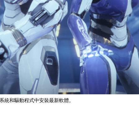
方法，僅有少數例外。例如，您可以使用烘焙光照貼圖及加
並使用立方體貼圖和 SSR 進行反射。系統甚至進一步允許
令控制渲染場景的方式，以迅速啟用和停用需要的功能。
將會介紹它們的用途，並協助您進一步瞭解系統。
最佳化光線追蹤，同時提供在最新 Unreal Engine 4.25 上
將光線追蹤效能提升達 30%，而 DLSS 可以讓畫格率加倍。
不斷努力地精進。若需要更多資訊，請參閱
DLSS
產品頁面。
系統和驅動程式中安裝最新軟體。