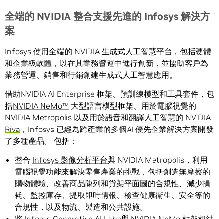
全端的
NVIDIA
整合支援先進的
Infosys
解決方
案
Infosys 使用全端的 NVIDIA
生成式人工智慧平台
，包括硬體
和企業級軟體，以在其業務營運中進行創新，並協助客戶為
業務營運、銷售和行銷創建生成式人工智慧應用。
借助NVIDIA AI Enterprise 框架、預訓練模型和工具套件，包
括
NVIDIA NeMo™
大型語言模型框架、用於電腦視覺的
NVIDIA Metropolis
以及用於語音和翻譯人工智慧的
NVIDIA
Riva
，Infosys 已經為跨產業的多個AI 優先企業解決方案開發
了多種產品。 包括：
整合
Infosys 影像分析平台
與 NVIDIA Metropolis，利用
電腦視覺功能來解決零售產業的挑戰，包括創造無摩擦的
購物體驗、改善商品陳列和貨架平面圖的合規性、減少損
耗、監控庫存、提取即時情報、檢查健康衛生、安全等的
合規性，以及物流、製造和公共設施。
將
Infosys Generative AI Labs
與 NVIDIA NeMo 框架相結