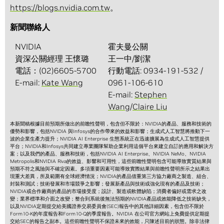
https://blogs.nvidia.com.tw
。
新聞聯絡人
NVIDIA
霍夫曼公關
資深公關經理 王懷璐
王一中/劉潔
電話：(02)6605-5700
行動電話: 0934-191-532 /
E-mail:
Kate Wang
0961-106-610
E-mail:
Stephen
Wang
/
Claire Liu
本新聞稿根據目前預期所做出的前瞻性聲明，包含但不限於：NVIDIA的產品、服務和技術的
優勢和影響，包括NVIDIA 與Infosys的合作帶來的效益和影響；生成式人工智慧將推動下一
波的企業生產力提升；NVIDIA AI Enterprise 生態系統正在迅速擴展為生成式人工智慧提供
平台；NVIDIA和Infosys共同建立專業團隊幫助企業利用這個平台來建立自訂的應用和解決方
案；以及我們的產品、服務和技術，包括NVIDIA AI Enterprise、NVIDIA NeMo、NVIDIA
Metropolis和NVIDIA Riva的效益、影響和可用性，這些前瞻性聲明包含可能導致實質結果與
預期不符之風險與不確定因素。多項重要因素可能導致實際結果與前瞻性聲明所示之結果出
現重大差異，所及範圍有全球經濟情況；NVIDIA的產品借重第三方協力廠商之製造、組合、
封裝和測試；技術發展和市場競爭之影響；發展新產品與技術或強化現有的產品及技術；
NVIDIA或合作廠商的產品的市場接受度；設計、製造或軟體缺陷；消費者偏好或需求之改
變；業界標準和介面之改變；整合到系統後無法預期的NVIDIA產品或效能降低之技術缺失，
以及NVIDIA定期提交給美國證券交易委員會(SEC)報告中的其他詳細因素，包含但不限於
Form10-K的年度報告和Form10-Q的季度報告。NVIDIA 在公司官方網站上免費提供定期提
交給SEC的報告之副本。這些前瞻性聲明不保證未來的效能，只陳述目前的狀態。除非法律