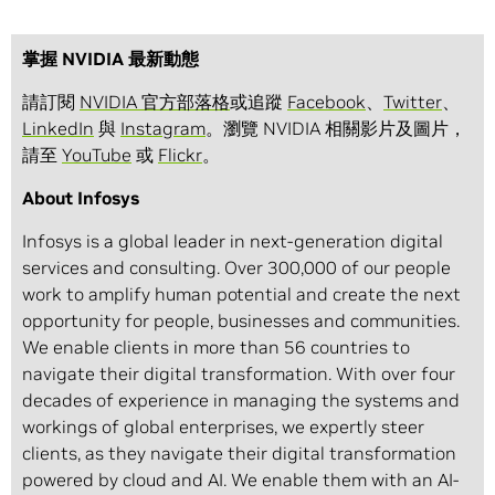
掌握 NVIDIA 最新動態
請訂閱
NVIDIA 官方部落格
或追蹤
Facebook
、
Twitter
、
LinkedIn
與
Instagram
。瀏覽 NVIDIA 相關影片及圖片，
請至
YouTube
或
Flickr
。
About Infosys
Infosys is a global leader in next-generation digital
services and consulting. Over 300,000 of our people
work to amplify human potential and create the next
opportunity for people, businesses and communities.
We enable clients in more than 56 countries to
navigate their digital transformation. With over four
decades of experience in managing the systems and
workings of global enterprises, we expertly steer
clients, as they navigate their digital transformation
powered by cloud and AI. We enable them with an AI-