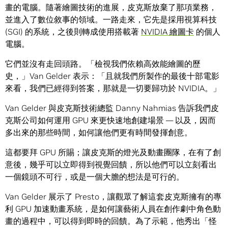
畫的電腦。隨著繪圖技術的進展，皮克斯放棄了那項業務，
並進入了數位敘事的領域。一路走來，它先是採用視算科技
(SGI) 的系統，之後則轉成使用搭載著
NVIDIA 繪圖卡
的個人
電腦。
它們並沒有走回頭路。「檢視我們依賴高效能繪圖的歷
史，」Van Gelder 表示：「且就我們所製作的最後十部電影
來看，我們已經得到答案，那就是一切要歸功於 NVIDIA。」
Van Gelder 與皮克斯技術總監 Danny Nahmias 告訴我們皮
克斯公司如何運用 GPU 來更快速地創建場景 — 以及，因而
多出來的那些時間，如何讓他們更有時間發揮創意。
這都要拜 GPU 所賜；讓皮克斯的燈光及動畫團隊，在有了創
意後，幾乎可以立即得到視覺回饋，所以他們可以立刻看出
一個鏡頭不可行，或是一個大膽的想法是可行的。
Van Gelder 展示了 Presto，讓觀眾了解這套皮克斯擁有的專
利 GPU 加速動畫系統，是如何讓藝術人員在創作劇中角色動
畫的過程中，可以得到即時的回饋。為了示範，他秀出「怪