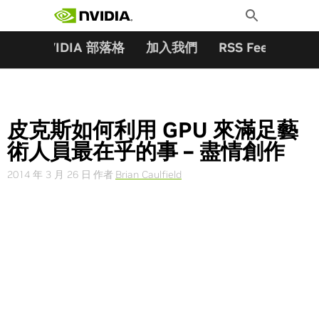
搜尋關鍵字:
Skip
Toggle
to
Search
content
夥伴
NVIDIA 部落格
加入我們
RSS Feeds
訂
皮克斯如何利用 GPU 來滿足藝
術人員最在乎的事 – 盡情創作
2014 年 3 月 26 日
作者
Brian Caulfield