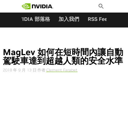
搜尋關鍵字:
Skip
Toggle
to
Search
content
夥伴
NVIDIA 部落格
加入我們
RSS Feeds
訂
MagLev 如何在短時間內讓自動
駕駛車達到超越人類的安全水準
2018 年 9 月 13 日
作者
Clement Farabet