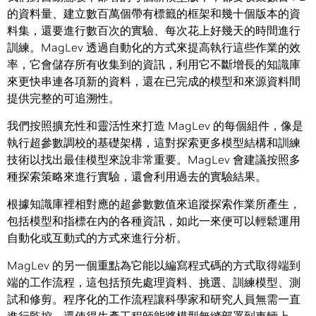
的資料量、建立數百萬個帶有標籤的框架和幾十個版本的資
料集，還要進行數百次的實驗、每次花上好幾天的時間進行
訓練。MagLev 透過自動化的方式來提高執行這些作業的效
率，它會儲存所有收集到的資訊，利用它不斷增長的知識庫
來更快串連各項新的資料，還在已完成的模型和來源資料間
提供完整的可追溯性。
我們按照擴充性和靈活性來打造 MagLev 的每個組件，像是
執行超參數調校的基礎架構，這對探索更多模型結構和訓練
技術以找出最佳模型來說非常重要。MagLev 會建議按照多
種探索策略來進行實驗，還會利用過去的實驗結果。
根據知識庫裡相對應的超參數數值來追蹤探索作業所產生，
包括模型和指標在內的各種資訊，如此一來便可以輕鬆運用
自動化或互動式的方式來進行分析。
MagLev 的另一個重點為它能以編寫程式碼的方式取得端到
端的工作流程，這包括預先處理資料、挑選、訓練模型、測
試和修剪。程序化的工作流程讓科學家和研究人員無需一直