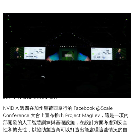
Share
自動駕駛技術能提高用路人的安全，將帶來不少好處，然而
複雜的行車環境又讓它難以運用人工智慧。
大多數人在平常開車時，都沒有想到其實行車環境的各種狀
況和事件都是相當駭人的。
NVIDIA 週四在加州聖荷西舉行的 Facebook @Scale
Conference 大會上宣布推出 Project MagLev，這是一項內
部開發的人工智慧訓練與基礎設施，在設計方面考慮到安全
性和擴充性，以協助製造商可以打造出能處理這些情況的自