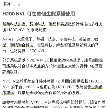
用項目。」
H200 NVL
可在整個生態系裡使用
戴爾科技集團
、
慧與科技
、
聯想
和
美超微
預計將推出多種支
援 H200 NVL 的系統配置。
Aivres、
永擎電子
、
華碩
、
技嘉
、
鴻佰科技
、英業達、
微
星
、
和碩聯合科技
、雲達科技、緯創資通及緯穎科技的平
台，也將提供 H200 NVL。
部分系統是以
NVIDIA MGX
模組化架構為基礎，讓電腦製造
商能夠以符合成本效益的方式快速建立大量的資料中心基礎
設施設計。
NVIDIA 全球系統合作夥伴將從 12 月開始提供搭載 H200
NVL 的平台。NVIDIA 也正在為 H200 NVL 系統開發
企業參
考架構
，以搭配全球領先合作夥伴推出的系統。
該參考架構將加入 NVIDIA 的專業技術與設計原則，讓合作夥
伴與客戶能夠設計和部署以 H200 NVL 為基礎的高效能 AI 基