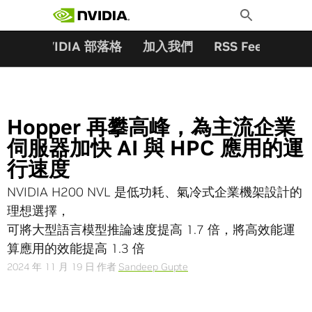
搜尋關鍵字:
Skip
Toggle
to
Search
content
夥伴
NVIDIA 部落格
加入我們
RSS Feeds
訂
Hopper 再攀高峰，為主流企業
伺服器加快 AI 與 HPC 應用的運
行速度
NVIDIA H200 NVL 是低功耗、氣冷式企業機架設計的
理想選擇，
可將大型語言模型推論速度提高 1.7 倍，將高效能運
算應用的效能提高 1.3 倍
2024 年 11 月 19 日
作者
Sandeep Gupte