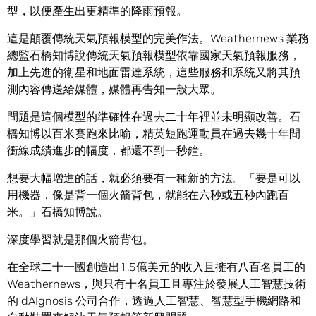
型，以便產生出更精準的降雨預報。
這是顛覆傳統天氣預報模型的完美作法。Weathernews 業務
總監石橋知博說傳統天氣預報模型依靠國家天氣預報服務，
加上先進的衛星和地面雷達系統，這些服務和系統又將其預
測內容傳送給媒體，媒體再告知一般大眾。
問題是這個模型的準確性在過去二十年裡並未明顯改善。石
橋知博以百米賽跑來比喻，精英短跑運動員在過去幾十年間
衝線成績進步的幅度，都還不到一秒鐘。
想要大幅增進的話，就必須要有一種新的方法。「要是可以
用機器，像是背一個火箭背包，就能在六秒或五秒內跑百
米。」石橋知博說。
深度學習就是那個火箭背包。
在全球二十一國創造出1.5億美元的收入且擁有八百名員工的
Weathernews，與只有十名員工且專注於發展人工智慧技術
的 dAIgnosis 公司合作，透過人工智慧、智慧型手機網路和