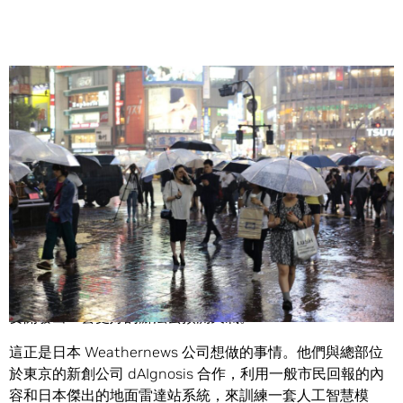
Share
石橋知博喜歡矽谷的天氣。
他在週二的
GPU 技術大會
上發表演講時，一開場便笑著解釋
說加州溫和的氣候，使得這裡成為一個絕佳的地方，讓人想
要開發出一套更好的辦法去預測天氣。
這正是日本 Weathernews 公司想做的事情。他們與總部位
於東京的新創公司 dAIgnosis 合作，利用一般市民回報的內
容和日本傑出的地面雷達站系統，來訓練一套人工智慧模