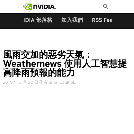
搜尋關鍵字:
Skip
Toggle
to
Search
content
夥伴
NVIDIA 部落格
加入我們
RSS Feeds
訂
風雨交加的惡劣天氣：
Weathernews 使用人工智慧提
高降雨預報的能力
2019 年 3 月 20 日
作者
Brian Caulfield