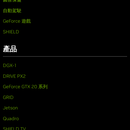
自動駕駛
GeForce 遊戲
SHIELD
產品
DGX-1
DRIVE PX2
GeForce GTX 20 系列
GRID
Jetson
Quadro
SHIELD TV