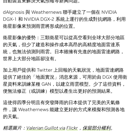
自動裝置來解決天氣預報等新興問題。
dAIgnosis 與 Weathernews 聯手建立了一個在 NVIDIA
DGX-1 和 NVIDIA DGX-2 系統上運行的生成對抗網路，利用
衛星影像來預測雨雲將形成的位置。
衛星影像的優勢：三顆衛星可以從高空看到全球大部分地區
的天氣，但少了建造和操作成本高昂的高精度地面雷達系
統，也無法偵測到雨雲。日本雖擁有先進的地面雷達網路，
世界上大部分地區卻沒有。
加上用戶提供和 Twitter 上回報的天氣狀況，地面雷達網路
提供了絕佳的「地面實況」消息來源，可用於由 DGX 使用衛
星資料來訓練某種 GAN，以建立雨雲模型。少了這些資料，
便無法修正（或訓練）模型以產生出更好的預測結果。
這使得四季分明且有突發降雨的日本提供了完美的天氣條
件，讓 Weathernews 能建立更好的方式來模擬和預測各地
的天氣。
精選圖片：
Valerian Guillot via
Flickr
，
保留部分權利
。