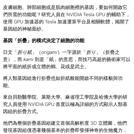
皮膚細胞、肺部細胞或是肌肉細胞裡的基因，要如何開啟它
們所需的功能呢？研究人員在 NVIDIA Tesla GPU 的輔助下，
使用 GPU 加速器的 Tesla 加速運算平台及相關軟體，揭開了
基因組的神秘面紗。
基因「折疊」的模式決定了細胞的功能
日文「
折り紙
」（
origami
）一字源於「
折り
」（折疊之
意），而
kami
則是「紙」的意思，而技巧高超的藝術家可以
將平面的紙折成立體的鶴、花或是武士。
將人類基因組進行折疊也如折紙般能開啟不同的樣貌與功
能。
來自貝勒醫學院、萊斯大學、麻省理工學院及哈佛大學的研
究人員使用 NVIDIA GPU 首度以極為詳細的方式顯示人類基
因組的折疊方式。
他們為整個折疊基因組建立首個高解析度 3D 立體圖，他們
發現基因組僅憑著幾個基本的折疊即發揮神奇的生物魔力，