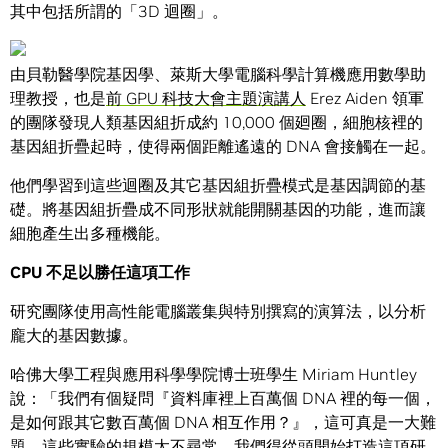
其中包括所謂的「3D 迴圈」。
由貝勒醫學院基因學、萊斯大學電腦科學計算機應用數學助
理教授，也是
前 GPU 科技大會主題演講人
Erez Aiden 領軍
的團隊發現人類基因組折成約 10,000 個廻圈，細胞核裡的
基因組折疊起時，使得兩個距離遙遠的 DNA 會接觸在一起。
他們學習到這些迴圈及其它基因組折疊模式是基因調節的基
礎。將基因組折疊成不同形狀就能開關基因的功能，進而讓
細胞產生出多種機能。
CPU
不足以勝任這項工作
研究團隊使用高性能電腦叢集與特別撰寫的演算法，以分析
龐大的基因數據。
哈佛大學工程與應用科學學院博士班學生 Miriam Huntley
說：「我們有個疑問『資料庫裡上百萬個 DNA 裡的每一個，
是如何跟其它數百萬個 DNA 相互作用？』，這可真是一大難
題。這些實驗的規模太不尋常，我們得從頭開始打造這項研