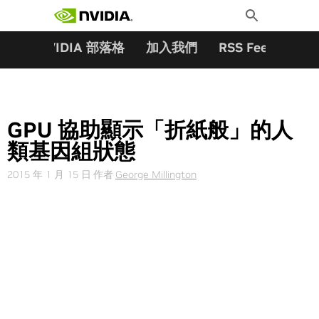
搜尋關鍵字:
Skip
Toggle
to
Search
content
夥伴
NVIDIA 部落格
加入我們
RSS Feeds
訂
GPU 協助顯示「折紙般」的人
類基因組狀態
2015 年 1 月 15 日
作者
George Millington