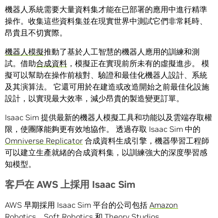
機器人系統需要大量資料集才能在已部署的應用中進行精準
操作。收集這些資料集並在現實世界中測試它們非常耗時、
昂貴且不切實際。
機器人模擬
推動了基於人工智慧的機器人應用的訓練和測
試。借助
合成資料
，模擬正在實現前所未有的虛擬進步。 模
擬可以幫助在操作前核對、驗證和最佳化機器人設計、系統
及其演算法。 它還可用於在建造或改造開始之前最佳化設施
設計，以實現最大效率，減少昂貴的製造變更訂單。
Isaac Sim 提供最新的機器人模擬工具和功能以及雲端存取權
限，使團隊能夠更有效地協作。 透過存取 Isaac Sim 中的
Omniverse Replicator
合成資料生成引擎，機器學習工程師
可以建立生產就緒的合成資料集，以訓練強大的深度學習感
知模型。
客戶在
AWS
上採用
Isaac Sim
AWS 早期採用 Isaac Sim 平台的公司包括
Amazon
Robotics
、
Soft Robotics
和
Theory Studios
。