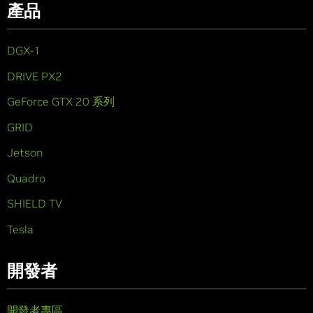
產品
DGX-1
DRIVE PX2
GeForce GTX 20 系列
GRID
Jetson
Quadro
SHIELD TV
Tesla
開發者
開發者專區