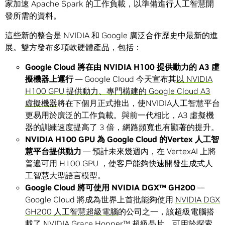
家加速 Apache Spark 的工作負載，以準備進行人工智慧開
發所需的資料。
這些新的整合是 NVIDIA 和 Google 廣泛合作歷史中最新的進
展。雙方發布多項軟硬體產品，包括：
Google Cloud
將在由
NVIDIA H100
提供動力的
A3
虛
擬機器上運行
— Google Cloud 今天宣布其
以 NVIDIA
H100 GPU 提供動力、專門構建的 Google Cloud A3
虛擬機器
將在下個月正式推出，使NVIDIA人工智慧平台
更易用於廣泛的工作負載。與前一代相比，A3 虛擬機
器的訓練速度提高了 3 倍，網路頻寬也有顯著的提升。
NVIDIA H100 GPU
為
Google Cloud
的
Vertex
人工智
慧平台提供動力
— 預計未來幾週內，在 VertexAI 上將
普遍可用 H100 GPU ，使客戶能夠快速開發生成式人
工智慧大型語言模型。
Google Cloud
將可使用
NVIDIA DGX™ GH200
—
Google Cloud 將成為世界上首批能夠使用
NVIDIA DGX
GH200 人工智慧超級電腦
的公司之一，該超級電腦搭
載了
NVIDIA Grace Hopper™ 超級晶片
，可用於探索