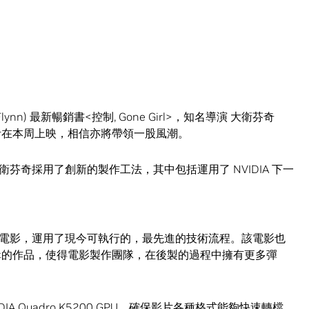
lynn) 最新暢銷書<控制, Gone Girl>，知名導演 大衛芬奇
版本，預計在本周上映，相信亦將帶領一股風潮。
芬奇採用了創新的製作工法，其中包括運用了 NVIDIA 下一
攝的電影，運用了現今可執行的，最先進的技術流程。該電影也
o CC 剪輯的作品，使得電影製作團隊，在後製的過程中擁有更多彈
A Quadro K5200 GPU，確保影片各種格式能夠快速轉檔。