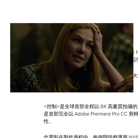
Share
讀者不由自主地愛上吉莉安．弗琳 (Gillian F
(David Fincher) 改編原著的電影
為了詳實呈現這個關於婚姻的變調童話，大衛
代的 Quadro GPU。
<控制>是全球首部全程以 6K 高畫質拍
是首部完全以 Adobe Premiere Pr
性。
此電影在製作過程中，每個階段都運用 NVIDI