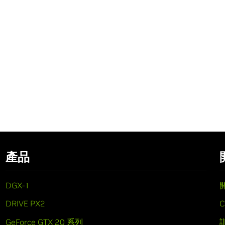
產品
DGX-1
DRIVE PX2
C
GeForce GTX 20 系列