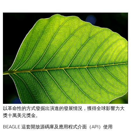
Share
NVIDIA 宣布馬里蘭大學與梅奧醫院以其開創性的研究，解決
社會、人道與環境問題，同獲
全球影響力大獎
的15萬美元獎
金。
馬里蘭大學
高級計算機研究所
的研究團隊創造出 BEAGLE，
以革命性的方式發掘出演進的發展情況，獲得全球影響力大
獎十萬美元獎金。
BEAGLE 這套開放源碼庫及應用程式介面（API）使用