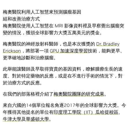
梅奧醫院利用人工智慧來預測腦瘤基因
組和改善治療方式
梅奧醫院使用人工智慧在 MRI 影像資料裡及早察覺出腦瘤突
變的情況，獲頒全球影響力大獎五萬美元的獎金。
梅奧醫院的神經放射科醫師，也是本次獲獎的
Dr. Bradley
Erickson
，將部署一項
GPU 加速深度學習
技術，能夠更早、
更準確地診斷和治療腦瘤。
此舉能讓醫師及早取得寶貴的基因資料，瞭解腫療生長的速
度、對於特定藥物的反應，或是在不進行手術的情況下，對
於治療方式的反應。
在我們的部落格裡介紹了
梅奧醫院團隊的研究成果
。
來自六國的14個單位報名角逐2017年的全球影響力大獎。今
年獲得其他提名的單位有
印度理工學院（IIT）瓜哈提校區
、
牛津大學
及
華盛頓大學
。