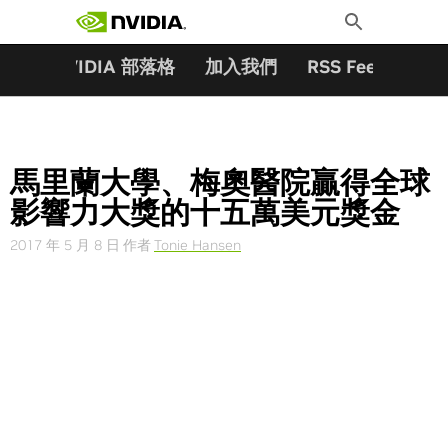
搜尋關鍵字:
Skip
Toggle
to
Search
content
夥伴
NVIDIA 部落格
加入我們
RSS Feeds
訂
馬里蘭大學、梅奧醫院贏得全球
影響力大獎的十五萬美元獎金
2017 年 5 月 8 日
作者
Tonie Hansen