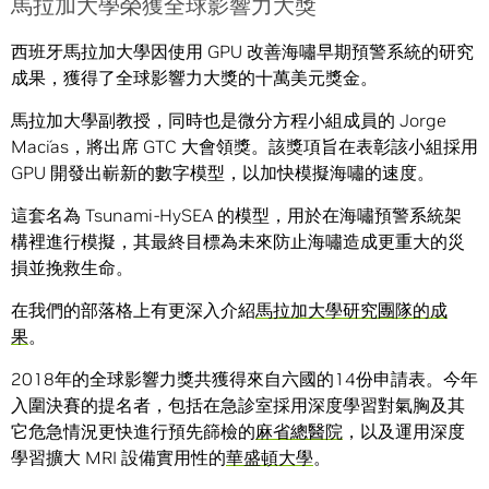
馬拉加大學榮獲全球影響力大獎
西班牙馬拉加大學因使用 GPU 改善海嘯早期預警系統的研究
成果，獲得了全球影響力大獎的十萬美元獎金。
馬拉加大學副教授，同時也是微分方程小組成員的 Jorge
Macías，將出席 GTC 大會領獎。該獎項旨在表彰該小組採用
GPU 開發出嶄新的數字模型，以加快模擬海嘯的速度。
這套名為 Tsunami-HySEA 的模型，用於在海嘯預警系統架
構裡進行模擬，其最終目標為未來防止海嘯造成更重大的災
損並挽救生命。
在我們的部落格上有更深入介紹
馬拉加大學研究團隊的成
果
。
2018年的全球影響力獎共獲得來自六國的14份申請表。今年
入圍決賽的提名者，包括在急診室採用深度學習對氣胸及其
它危急情況更快進行預先篩檢的
麻省總醫院
，以及運用深度
學習擴大 MRI 設備實用性的
華盛頓大學
。