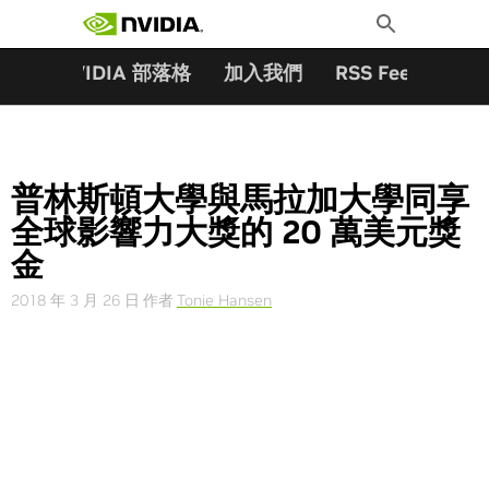
搜尋關鍵字:
Skip
Toggle
to
Search
content
夥伴
NVIDIA 部落格
加入我們
RSS Feeds
訂
普林斯頓大學與馬拉加大學同享
全球影響力大獎的 20 萬美元獎
金
2018 年 3 月 26 日
作者
Tonie Hansen