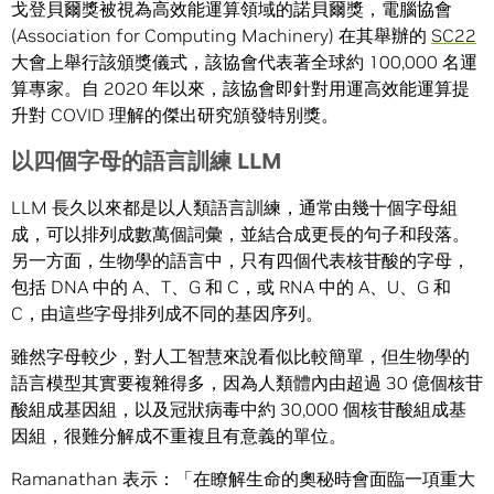
戈登貝爾獎被視為高效能運算領域的諾貝爾獎，電腦協會
(Association for Computing Machinery) 在其舉辦的
SC22
大會上舉行該頒獎儀式，該協會代表著全球約 100,000 名運
算專家。自 2020 年以來，該協會即針對用運高效能運算提
升對 COVID 理解的傑出研究頒發特別獎。
以四個字母的語言訓練
LLM
LLM 長久以來都是以人類語言訓練，通常由幾十個字母組
成，可以排列成數萬個詞彙，並結合成更長的句子和段落。
另一方面，生物學的語言中，只有四個代表核苷酸的字母，
包括 DNA 中的 A、T、G 和 C，或 RNA 中的 A、U、G 和
C，由這些字母排列成不同的基因序列。
雖然字母較少，對人工智慧來說看似比較簡單，但生物學的
語言模型其實要複雜得多，因為人類體內由超過 30 億個核苷
酸組成基因組，以及冠狀病毒中約 30,000 個核苷酸組成基
因組，很難分解成不重複且有意義的單位。
Ramanathan 表示：「在瞭解生命的奧秘時會面臨一項重大