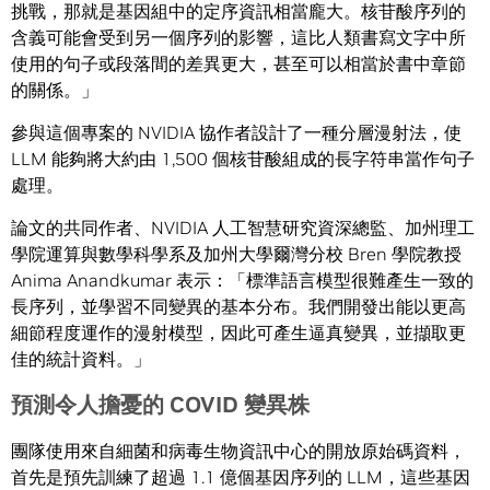
挑戰，那就是基因組中的定序資訊相當龐大。核苷酸序列的
含義可能會受到另一個序列的影響，這比人類書寫文字中所
使用的句子或段落間的差異更大，甚至可以相當於書中章節
的關係。」
參與這個專案的 NVIDIA 協作者設計了一種分層漫射法，使
LLM 能夠將大約由 1,500 個核苷酸組成的長字符串當作句子
處理。
論文的共同作者、NVIDIA 人工智慧研究資深總監、加州理工
學院運算與數學科學系及加州大學爾灣分校 Bren 學院教授
Anima Anandkumar 表示：「標準語言模型很難產生一致的
長序列，並學習不同變異的基本分布。我們開發出能以更高
細節程度運作的漫射模型，因此可產生逼真變異，並擷取更
佳的統計資料。」
預測令人擔憂的
COVID 變異株
團隊使用來自細菌和病毒生物資訊中心的開放原始碼資料，
首先是預先訓練了超過 1.1 億個基因序列的 LLM，這些基因