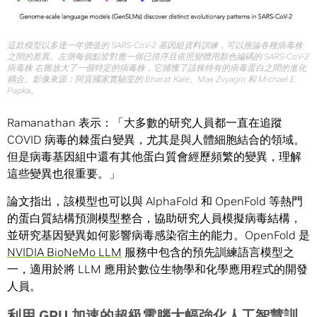
這款模型以多達一年價值的 SARS-CoV-2 基因組資料訓練，可以推論各種病毒株
之間的差異。左側每個點皆對應一個已排序且依照變體用顏色編碼的 SARS-CoV-2
病毒株 右圖放大了一個特定的病毒株，它捕獲了該株特有的病毒蛋白之間的進化
耦合。影像來源：阿貢國家實驗室的 Bharat Kale、Max Zvyagin 和 Michael E.
Papka。
Ramanathan 表示：「大多數的研究人員都一直在追蹤
COVID 病毒的棘蛋白變異，尤其是與人體細胞結合的領域。
但是病毒基因組中還有其他蛋白質會經歷頻繁的變異，理解
這些變異也很重要。」
論文指出，該模型也可以與 AlphaFold 和 OpenFold 等熱門
的蛋白質結構預測模型整合，協助研究人員模擬病毒結構，
並研究基因變異如何影響病毒感染宿主的能力。OpenFold 是
NVIDIA BioNeMo LLM
服務中包含的預先訓練語言模型之
一，適用於將 LLM 應用於數位生物學和化學應用程式的開發
人員。
利用
GPU 加速的超級電腦大幅強化人工智慧訓