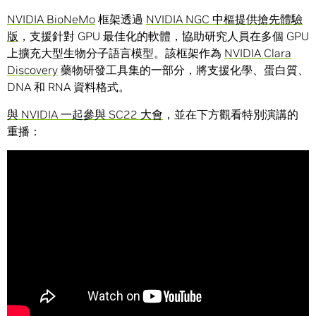
NVIDIA BioNeMo
框架透過
NVIDIA NGC 中樞提供搶先體驗
版
，支援針對 GPU 最佳化的軟體，協助研究人員在多個 GPU
上擴充大型生物分子語言模型。該框架作為
NVIDIA Clara
Discovery
藥物研發工具集的一部分，將支援化學、蛋白質、
DNA 和 RNA 資料格式。
與 NVIDIA 一起參與 SC22 大會
，並在下方觀看特別演講的
重播：