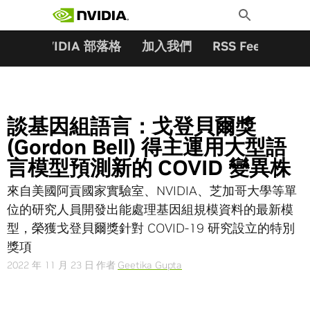
搜尋關鍵字:
Skip
Toggle
to
Search
content
夥伴
NVIDIA 部落格
加入我們
RSS Feeds
訂
談基因組語言：戈登貝爾獎
(Gordon Bell) 得主運用大型語
言模型預測新的 COVID 變異株
來自美國阿貢國家實驗室、NVIDIA、芝加哥大學等單
位的研究人員開發出能處理基因組規模資料的最新模
型，榮獲戈登貝爾獎針對 COVID-19 研究設立的特別
獎項
2022 年 11 月 23 日
作者
Geetika Gupta