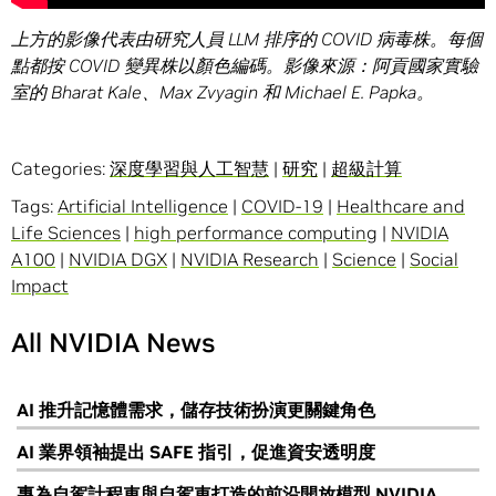
上方的影像代表由研究人員 LLM 排序的 COVID 病毒株。每個
點都按 COVID 變異株以顏色編碼。影像來源：阿貢國家實驗
室的 Bharat Kale、Max Zvyagin 和 Michael E. Papka。
Categories:
深度學習與人工智慧
|
研究
|
超級計算
Tags:
Artificial Intelligence
|
COVID-19
|
Healthcare and
Life Sciences
|
high performance computing
|
NVIDIA
A100
|
NVIDIA DGX
|
NVIDIA Research
|
Science
|
Social
Impact
All NVIDIA News
AI 推升記憶體需求，儲存技術扮演更關鍵角色
AI 業界領袖提出 SAFE 指引，促進資安透明度
專為自駕計程車與自駕車打造的前沿開放模型 NVIDIA