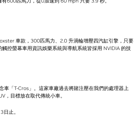
有600匹馬力，從0加速到 60 mph 只要 3.9 秒。
xster 車款，300匹馬力、2.0 升渦輪增壓四汽缸引擎，只要
的觸控螢幕車用資訊娛樂系統與導航系統皆採用 NVIDIA 的技
 概念車「T-Cros」。這家車廠過去將賭注壓在我們的處理器上
UV，目標放在取代傳統小車。
3日止。