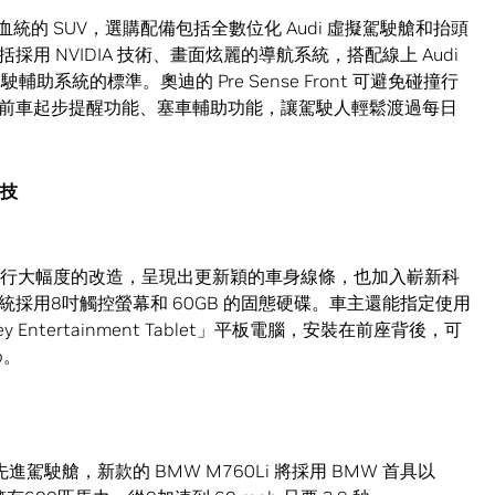
統的 SUV，選購配備包括全數位化 Audi 虛擬駕駛艙和抬頭
 NVIDIA 技術、畫面炫麗的導航系統，搭配線上 Audi
駕駛輔助系統的標準。奧迪的 Pre Sense Front 可避免碰撞行
前車起步提醒功能、塞車輔助功能，讓駕駛人輕鬆渡過每日
科技
車款進行大幅度的改造，呈現出更新穎的車身線條，也加入嶄新科
採用8吋觸控螢幕和 60GB 的固態硬碟。車主還能指定使用
ley Entertainment Tablet」平板電腦，安裝在前座背後，可
p。
先進駕駛艙，新款的 BMW M760Li 將採用 BMW 首具以