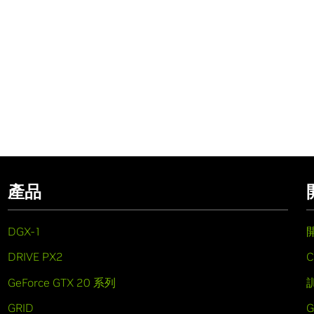
產品
DGX-1
DRIVE PX2
C
GeForce GTX 20 系列
GRID