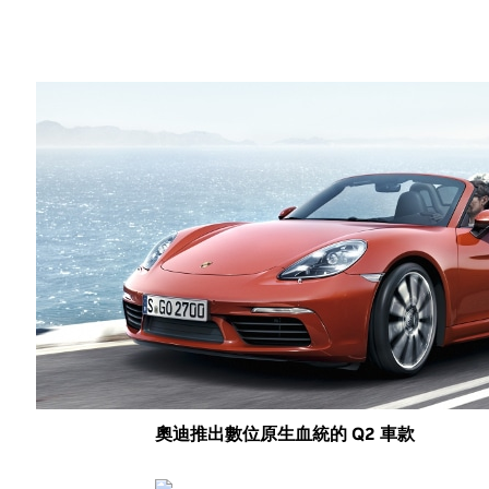
Share
奧迪、保時捷、BMW、福斯、賓利，第8
數位駕駛艙和新一代駕駛輔助和自動駕駛功
預計會有超過70萬人前往瑞士這座美麗的
輛汽車，以及預計在未來五年會有數千萬輛
NVIDIA 的技術。
以下為本屆車展的重點：
奧迪推出數位原生血統的 Q2 車款