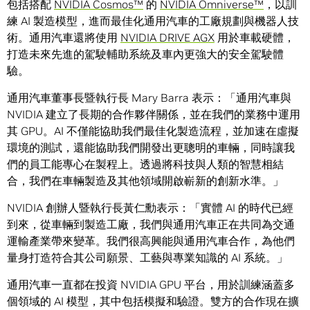
包括搭配
NVIDIA Cosmos
™
的
NVIDIA Omniverse™
，以訓
練 AI 製造模型，進而最佳化通用汽車的工廠規劃與機器人技
術。通用汽車還將使用
NVIDIA DRIVE AGX
用於車載硬體，
打造未來先進的駕駛輔助系統及車內更強大的安全駕駛體
驗。
通用汽車董事長暨執行長 Mary Barra 表示：「通用汽車與
NVIDIA 建立了長期的合作夥伴關係，並在我們的業務中運用
其 GPU。AI 不僅能協助我們最佳化製造流程，並加速在虛擬
環境的測試，還能協助我們開發出更聰明的車輛，同時讓我
們的員工能專心在製程上。透過將科技與人類的智慧相結
合，我們在車輛製造及其他領域開啟嶄新的創新水準。」
NVIDIA 創辦人暨執行長黃仁勳表示：「實體 AI 的時代已經
到來，從車輛到製造工廠，我們與通用汽車正在共同為交通
運輸產業帶來變革。我們很高興能與通用汽車合作，為他們
量身打造符合其公司願景、工藝與專業知識的 AI 系統。」
通用汽車一直都在投資 NVIDIA GPU 平台，用於訓練涵蓋多
個領域的 AI 模型，其中包括模擬和驗證。雙方的合作現在擴