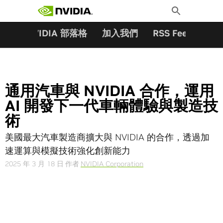
搜尋關鍵字:
Skip
Toggle
to
Search
content
夥伴
NVIDIA 部落格
加入我們
RSS Feeds
訂
通用汽車與 NVIDIA 合作，運用
AI 開發下一代車輛體驗與製造技
術
美國最大汽車製造商擴大與 NVIDIA 的合作，透過加
速運算與模擬技術強化創新能力
2025 年 3 月 18 日
作者
NVIDIA Corporation