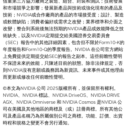
借重第三方協力廠商之製造、組合、封裝和測試；技術發展
和市場競爭之影響；發展新產品與技術或強化現有的產品及
技術；NVIDIA或合作廠商的產品的市場接受度；設計、製造
或軟體缺陷；消費者偏好或需求之改變；業界標準和介面之
改變；整合到系統後無法預期的NVIDIA產品或效能降低之技
術缺失，以及NVIDIA定期提交給美國證券交易委員會
（SEC）報告中的其他詳細因素，包含但不限於Form10-K的
年度報告和Form10-Q的季度報告。NVIDIA 在公司官方網站
上免費提供定期提交給SEC的報告之副本。這些前瞻性聲明
不保證未來的效能，只陳述目前的狀態。除非法律規定，否
則NVIDIA沒有意願或義務因為新資訊、未來事件或其他理由
而更新或修改任何前瞻性聲明。
©本文為NVIDIA 公司 2025版權所有，並保留所有權利。
NVIDIA、NVIDIA 標誌、NVIDIA DriveOS、NVIDIA DRIVE
AGX、NVIDIA Omniverse 和 NVIDIA Cosmos 是NVIDIA 公
司在美國及其他地區的商標及（或）註冊商標。所有其他公
司及產品名稱乃為所屬個別公司之商標。功能、訂價、出貨
時程和規格之變更不會另行通知。