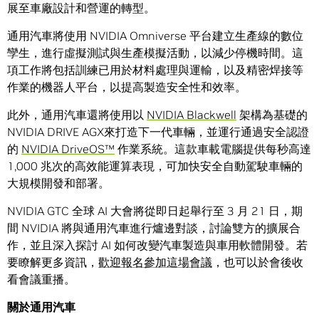
展至車廠設計和營運的轉型。
通用汽車將使用 NVIDIA Omniverse 平台建立生產線的數位
孿生，進行虛擬測試與生產模擬活動，以減少停機時間。這
項工作將包括訓練已用於材料處理與運輸，以及精密焊接等
作業的機器人平台，以提高製造安全性和效率。
此外，通用汽車還將使用以
NVIDIA Blackwell
架構為基礎的
NVIDIA DRIVE AGX來打造下一代車輛，並運行通過安全認證
的
NVIDIA DriveOS™
作業系統。這款車載電腦提供每秒高達
1,000 兆次的高效能運算表現，可加快安全自動駕駛車輛的
大規模開發和部署。
NVIDIA GTC
全球 AI 大會
將從即日起舉行至 3 月 21 日，期
間 NVIDIA 將與通用汽車進行爐邊對談，討論雙方的擴展合
作，並且深入探討 AI 如何改變汽車製造與車用軟體開發。若
要瞭解更多資訊，
歡迎報名參加這場會議
，也可以於會後收
看會議重播。
關於通用汽車