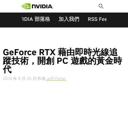
搜尋關鍵字:
Skip
Toggle
to
Search
content
夥伴
NVIDIA 部落格
加入我們
RSS Feeds
訂
GeForce RTX 藉由即時光線追
蹤技術，開創 PC 遊戲的黃金時
代
2018 年 8 月 20 日
作者
Jeff Fisher