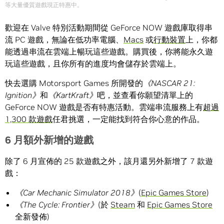
等大量優質遊戲現正特惠中。
歡迎在 Valve 特別活動期間從 GeForce NOW 遊戲庫取得串
流 PC 遊戲，無論在低功率電腦、
Macs
或
行動裝置
上，你都
能透過串流在雲端上暢玩這些遊戲。購買後，你將能永久遊
玩這些遊戲，且你所有的進度均會儲存於雲端上。
快去選購 Motorsport Games 所開發的
《
NASCAR 21:
Ignition
》
和
《
KartKraft
》
吧，並查看你願望清單上的
GeForce NOW 遊戲是否有特惠活動。雲端串流服務上有
超過
1,300 款遊戲
任君挑選，一定能找到符合你心意的作品。
6
月額外新增的遊戲
除了 6 月宣佈的 25 款遊戲之外，該月還另外新增了 7 款遊
戲：
《
Car Mechanic Simulator 2018
》
(
Epic Games Store
)
《
The Cycle: Frontier
》
(於
Steam
和
Epic Games Store
全新發佈)