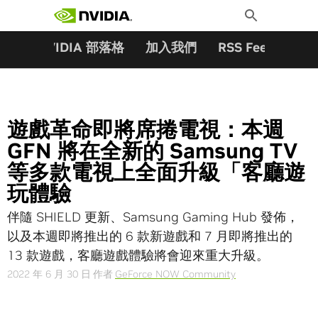
搜尋關鍵字:
Skip
Toggle
to
Search
content
夥伴
NVIDIA 部落格
加入我們
RSS Feeds
訂
遊戲革命即將席捲電視：本週
GFN 將在全新的 Samsung TV
等多款電視上全面升級「客廳遊
玩體驗
伴隨 SHIELD 更新、Samsung Gaming Hub 發佈，
以及本週即將推出的 6 款新遊戲和 7 月即將推出的
13 款遊戲，客廳遊戲體驗將會迎來重大升級。
2022 年 6 月 30 日
作者
GeForce NOW Community