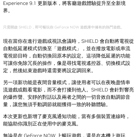
Experience 9.1 更新版本，將客廳遊戲體驗提升至全新境
界。
只需開啟 SHIELD，即可暢玩你 GeForce NOW 遊戲庫中擁有的熱門遊戲。
現在當你在進行遊戲或視訊會議時，SHIELD 會自動將電視從
自動低延遲模式切換至「遊戲模式」，並在撥放電影或串流
電視節目時，自動切換回原本的設定。這項降低延遲的功能
可讓你免除冗長的操作，像是尋找電視遙控器、切換模式設
定，然後結束遊戲時還需要將設定調回來。
另一項新功能是夜間音量模式，讓使用者可以在夜晚盡情串
流遊戲或觀看電影，而不會打擾到他人。SHIELD 會針對響亮
的爆炸聲、安靜的對話以及兩者之間的一切音效自動調節音
量，讓您無須手動調節就能獲得一致的聆聽體驗。
本次更新也新增了麥克風通知功能，當有多個裝置連線時，
能協助你識別正在使用中的麥克風。
無論是在 GeForce NOW 上暢玩遊戲，還是在本機上遊玩