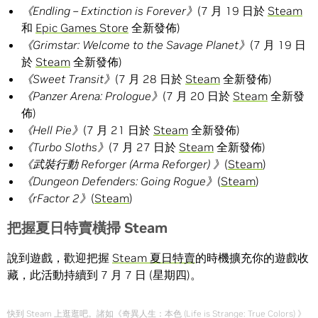
《
Endling – Extinction is Forever
》
(7 月 19 日於
Steam
和
Epic Games Store
全新發佈)
《
Grimstar: Welcome to the Savage Planet
》
(7 月 19 日
於
Steam
全新發佈)
《
Sweet Transit
》
(7 月 28 日於
Steam
全新發佈)
《
Panzer Arena: Prologue
》
(7 月 20 日於
Steam
全新發
佈)
《
Hell Pie
》
(7 月 21 日於
Steam
全新發佈)
《
Turbo Sloths
》
(7 月 27 日於
Steam
全新發佈)
《武裝行動
Reforger (Arma Reforger)
》
(
Steam
)
《
Dungeon Defenders: Going Rogue
》
(
Steam
)
《
rFactor 2
》
(
Steam
)
把握夏日特賣橫掃
Steam
說到遊戲，歡迎把握
Steam 夏日特賣
的時機擴充你的遊戲收
藏，此活動持續到 7 月 7 日 (星期四)。
快到 Steam 上逛逛吧。諸如《奇異人生：本色 (Life is Strange: True Colors) 》