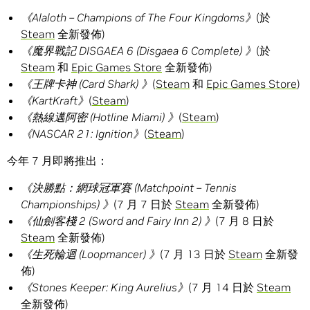
《
Alaloth – Champions of The Four Kingdoms
》
(於
Steam
全新發佈)
《魔界戰記
DISGAEA 6 (Disgaea 6 Complete)
》
(於
Steam
和
Epic Games Store
全新發佈)
《王牌卡神
(Card Shark)
》
(
Steam
和
Epic Games Store
)
《
KartKraft
》
(
Steam
)
《熱線邁阿密
(Hotline Miami)
》
(
Steam
)
《
NASCAR 21: Ignition
》
(
Steam
)
今年 7 月即將推出：
《決勝點：網球冠軍賽
(Matchpoint – Tennis
Championships)
》
(7 月 7 日於
Steam
全新發佈)
《仙劍客棧
2 (Sword and Fairy Inn 2)
》
(7 月 8 日於
Steam
全新發佈)
《生死輪迴
(Loopmancer)
》
(7 月 13 日於
Steam
全新發
佈)
《
Stones Keeper: King Aurelius
》
(7 月 14 日於
Steam
全新發佈)