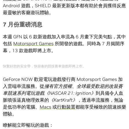
Android 遊戲，SHIELD 最新更新版本都有助於會員獲得反應
最靈敏的客廳遊玩體驗。
7
月份重磅消息
本週 GFN 以 6 款新遊戲加入串流為 6 月畫下完美句點，其中
包括
Motorsport Games
所開發的遊戲。同時為 7 月揭開序
幕，13 款遊戲即將上市。
快繫好您的安全帶，快節奏的競技賽車遊戲即將上市。
GeForce NOW 歡迎電玩遊戲發行商 Motorsport Games 加
入雲端串流服務。從
擁有官方授權、全球最受歡迎的改裝賽
車競速系列電玩遊戲《
NASCAR 21: Ignition
》
到具備令人血
脈噴張逼真物理效果的
《
KartKraft
》
，透過串流服務，無論
是低功率的電腦、
Macs
或
行動裝置
都能享受極致的競速娛樂
體驗。
瞭解能立即暢玩的遊戲：