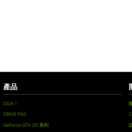
產品
DGX-1
DRIVE PX2
C
GeForce GTX 20 系列