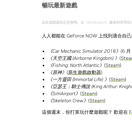
暢玩最新遊戲
這款遊戲讓你恣意翱翔。在《SimAirport》建造和管理
人人都能在 GeForce NOW 上找到
《
Car Mechanic Simulator 2018
》
(6 
《天空王國
(Airborne Kingdom)
》
(
Ste
《
Fishing: North Atlantic
》
(
Steam
)
《原神》
(
原生遊戲啟動器
)
《一方靈田
(Immortal Life)
》
(
Steam
)
《亞瑟王：騎士傳說
(King Arthur: Knight
《
SimAirport
》
(
Steam
)
《
Skeleton Crew
》
(
Steam
)
這個週末，你打算玩什麼遊戲呢？ 歡迎在
F