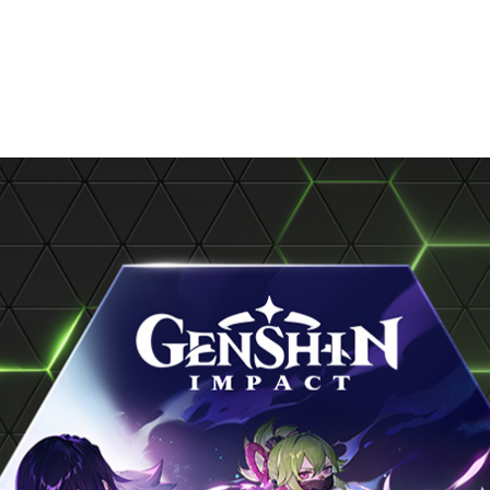
能當 PC 遊戲玩家。本週 GFN 將升級你的 Macbook 成為遊戲主
遊戲庫
。此外，會員還可以暢玩
《原神》
並領取獎勵，在
家