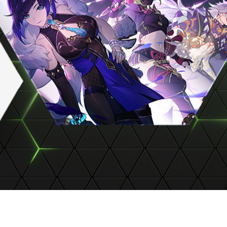
C 版遊戲，像是
《原神》
或本週的 Epic Games Store 免費遊
GeForce NOW幾乎可以將任何 Mac 變成高階遊戲主機，以完
k Air、iMac 和 Mac Mini 串流。
 PC 版本，不必擔心有什麼內容被移轉到 Mac。由於原生 PC
升級使用最新的 Apple 硬體。
店同步，方便會員在 Mac 和其他支援的裝置上暢玩遊戲，
所以你可以暢玩最新內容，例如
《動物園之星：保育包
(Planet
er Developments 終極動物園模擬遊戲的最新 DLC。
佳體驗的感受。