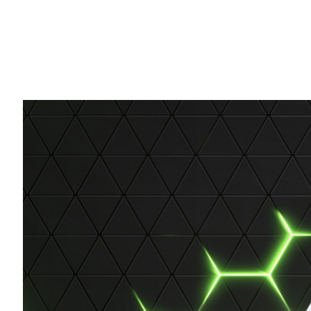
Share
有了 GeForce 雲端，就連 Mac 使用者也
機。
本週還有八款遊戲將加入
GeForce NOW 
GeForce NOW
展開串流遊戲的旅程。
白天使用
Mac
，晚上則化身遊戲玩