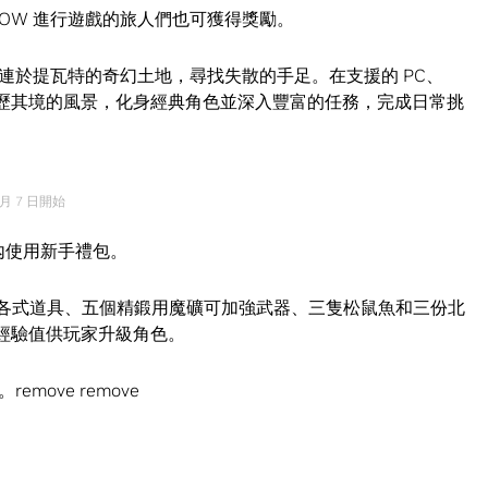
e NOW 進行遊戲的旅人們也可獲得獎勵。
連於提瓦特的奇幻土地，尋找失散的手足。在支援的 PC、
，探索身歷其境的風景，化身經典角色並深入豐富的任務，完成日常挑
 7 日開始
戲內使用新手禮包。
供購買各式道具、五個精鍛用魔礦可加強武器、三隻松鼠魚和三份北
者經驗值供玩家升級角色。
ove remove