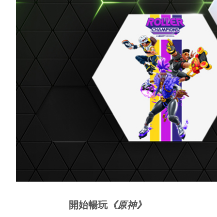
雖然熱愛 Mac，但卻無法暢玩討論熱烈的 P
戲
《
Car Mechanic Simulator 2018
》
嗎？ 
整畫質渲染遊戲，並於 Macbook Pro、Macboo
你可在 GeForce NOW 上暢玩遊戲真實的
版的遊戲會直接從雲端串流，所以玩家可以放心
只要是支援的遊戲，其存檔也會在各個數位商
不會喪失進度。遊戲隨時都是最新版本，
Zoo: Conservation Pack)
》
，這是 Fronti
立即加入
，親自體驗擁有 PC 和 Mac 最
開始暢玩
《原神》