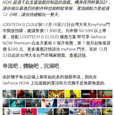
NOW
超過千款支援遊戲控制器的遊戲。
機身採用輕量設計，
讓你做出最激烈的動作時也能輕鬆掌握。電池續航力更超過
12 小時，讓你持續暢玩一整天。
LOGITECH G CLOUD
於12月16至22日台灣大哥大myfone門
市開放預購，建議售價11,990元。凡申辦 5G 599 以上專
案，搭配 LOGITECH G CLOUD 優惠方案 即可享 GeForce
NOW Premium 白金方案前 6 個月免費，第 7 個月起恢復原
價 $299 元。更多優惠詳情請洽 myfone 門市。並於 12月
23日起於台灣大全台門市獨家開賣。
查看詳情
。
串流吧，體驗吧，沉溺吧
由於幾乎每台設備上都有如此多的遊戲串流，因此在
GeForce NOW 上玩遊戲的選項和方式幾乎是無窮無盡的。