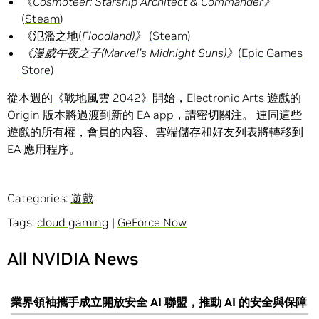
《
Cosmoteer: Starship Architect & Commander
》
(
Steam
)
《氾濫之地(
Floodland
)
》
(
Steam
)
《漫威午夜之子
(
Marvel’s Midnight Suns
)
》
(
Epic Games
Store
)
從本週的
《戰地風雲 2042》
開始，Electronic Arts 遊戲的
Origin 版本將過渡到新的
EA app
，請密切關注。 連同這些
遊戲的所有權，會員的內容、雲端儲存和好友列表將轉移到
EA 應用程序。
Categories:
遊戲
Tags:
cloud gaming
|
GeForce Now
All NVIDIA News
業界領袖攜手成立開放安全 AI 聯盟，推動 AI 的安全與保障