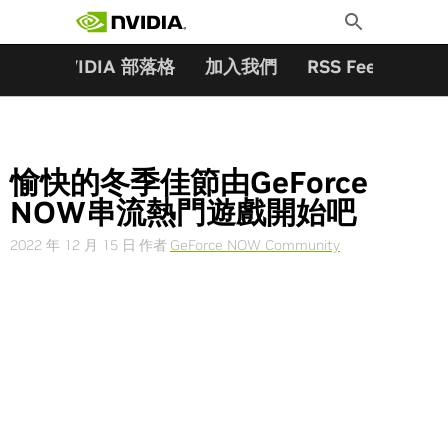
搜尋關鍵字:
Skip
Toggle
to
Search
content
夥伴
NVIDIA 部落格
加入我們
RSS Feeds
訂
愉快的冬季佳節由GeForce
NOW串流熱門遊戲開始吧
2022 年 12 月 15 日
作者
GeForce NOW Community