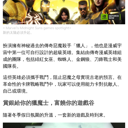
< Marvel’s Midnight Suns games spotlight>
新的太陽必須升起。
扮演擁有神秘過去的傳奇惡魔殺手「獵人」，他也是漫威宇
宙中第一位可自行設計的超級英雄。集結由傳奇漫威英雄組
成的團隊，包括緋紅女巫、蜘蛛人、金鋼狼、刀鋒戰士和美
國隊長。
這些英雄必須攜手戰鬥，阻止惡魔之母實現古老的預言。在
革命性的卡牌戰略戰鬥中，玩家可以使用能力卡對抗敵人、
自己或環境。
賞銀給你的獵魔士，富饒你的遊戲谷
隨著冬季假日氛圍的升溫，一套新的遊戲及時到來。