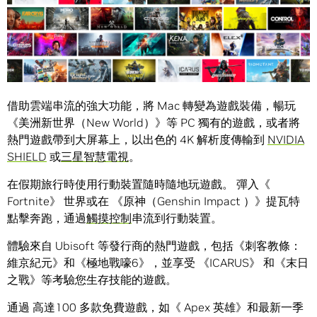
借助雲端串流的強大功能，將 Mac 轉變為遊戲裝備，暢玩
《美洲新世界（New World）》等 PC 獨有的遊戲，或者將
熱門遊戲帶到大屏幕上，以出色的 4K 解析度傳輸到
NVIDIA
SHIELD
或
三星智慧電視
。
在假期旅行時使用行動裝置隨時隨地玩遊戲。 彈入《
Fortnite》 世界或在 《原神（Genshin Impact ）》提瓦特
點擊奔跑，通過
觸摸控制
串流到行動裝置。
體驗來自 Ubisoft 等發行商的熱門遊戲，包括《刺客教條：
維京紀元》和《極地戰嚎6》，並享受 《ICARUS》 和《末日
之戰》等考驗您生存技能的遊戲。
通過 高達100 多款免費遊戲，如《 Apex 英雄》和最新一季