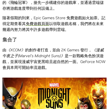
的《飛輪冠軍》，搶先一步構建你的遊戲庫，並通過雲端儲
存將游戲進度帶到任何設備上。
隨著假期的到來，Epic Games Store 免費遊戲如火如荼。記
得定期查看其
免費遊戲頁面
以領取遊戲名稱，我們將在未來
幾週內努力將其中許多遊戲帶到雲端。
集合了
由
《XCOM》
的創作者打造，並由 2K Games 發行，
《漫威
午夜之子
(
Marvel’s Midnight Suns
)
》
是一款戰略角色扮演遊
戲，並展現漫威宇宙更黑暗且超自然的一面。GeForce NOW
會員本周可開始串流遊戲。