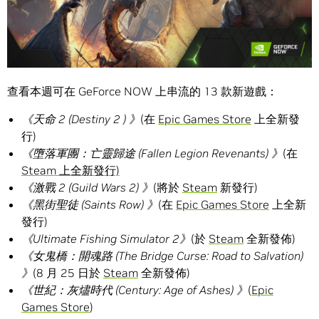
查看本週可在 GeForce NOW 上串流的 13 款新遊戲：
《天命
2 (Destiny 2 )
》
(在
Epic Games Store
上全新發
行)
《墮落軍團：亡靈歸途
(Fallen Legion Revenants)
》
(在
Steam 上全新發行)
《激戰
2 (Guild Wars 2)
》
(將於
Steam
新發行)
《黑街聖徒
(Saints Row)
》
(在
Epic Games Store
上全新
發行)
《
Ultimate Fishing Simulator 2
》
(於
Steam
全新發佈)
《女鬼橋：開魂路
(The Bridge Curse: Road to Salvation)
》
(8 月 25 日於
Steam
全新發佈)
《世紀：灰燼時代
(Century: Age of Ashes)
》
(
Epic
Games Store
)