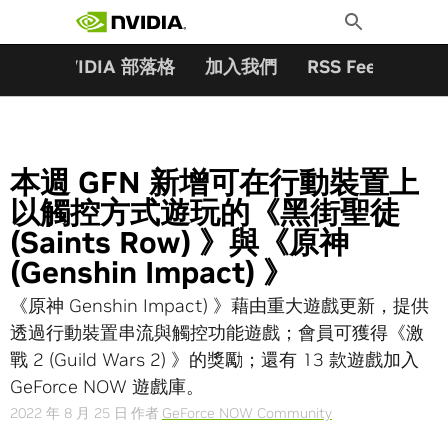
搜尋關鍵字:
Skip
Toggle
to
Search
content
夥伴
NVIDIA 部落格
加入我們
RSS Feeds
訂
本週 GFN 新增可在行動裝置上
以觸控方式遊玩的《黑街聖徒
(Saints Row) 》與《原神
(Genshin Impact) 》
《原神 Genshin Impact) 》藉由重大遊戲更新，提供
透過行動裝置串流與觸控功能遊戲；會員可獲得《激
戰 2 (Guild Wars 2) 》的獎勵；還有 13 款遊戲加入
GeForce NOW 遊戲庫。
2022 年 8 月 25 日
作者
GeForce NOW Community