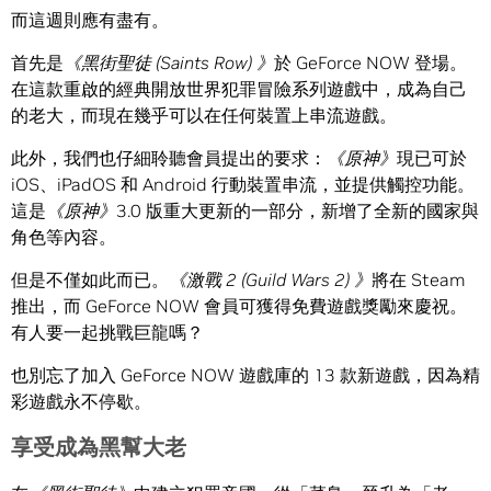
而這週則應有盡有。
首先是
《黑街聖徒
(Saints Row)
》
於 GeForce NOW 登場。
在這款重啟的經典開放世界犯罪冒險系列遊戲中，成為自己
的老大，而現在幾乎可以在任何裝置上串流遊戲。
此外，我們也仔細聆聽會員提出的要求：
《原神》
現已可於
iOS、iPadOS 和 Android 行動裝置串流，並提供觸控功能。
這是
《原神》
3.0 版重大更新的一部分，新增了全新的國家與
角色等內容。
但是不僅如此而已。
《激戰
2 (Guild Wars 2)
》
將在 Steam
推出，而 GeForce NOW 會員可獲得免費遊戲獎勵來慶祝。
有人要一起挑戰巨龍嗎？
也別忘了加入 GeForce NOW 遊戲庫的 13 款新遊戲，因為精
彩遊戲永不停歇。
享受成為黑幫大老