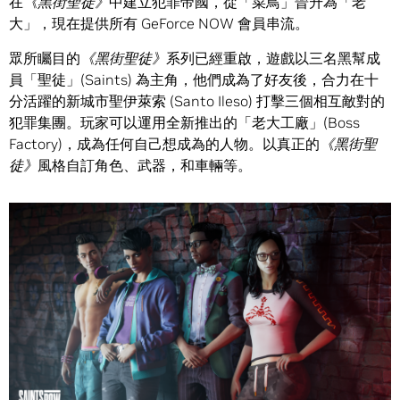
在
《黑街聖徒》
中建立犯罪帝國，從「菜鳥」晉升為「老
大」，現在提供所有 GeForce NOW 會員串流。
眾所矚目的
《黑街聖徒》
系列已經重啟，遊戲以三名黑幫成
員「聖徒」(Saints) 為主角，他們成為了好友後，合力在十
分活躍的新城市聖伊萊索 (Santo Ileso) 打擊三個相互敵對的
犯罪集團。玩家可以運用全新推出的「老大工廠」(Boss
Factory)，成為任何自己想成為的人物。以真正的
《黑街聖
徒》
風格自訂角色、武器，和車輛等。