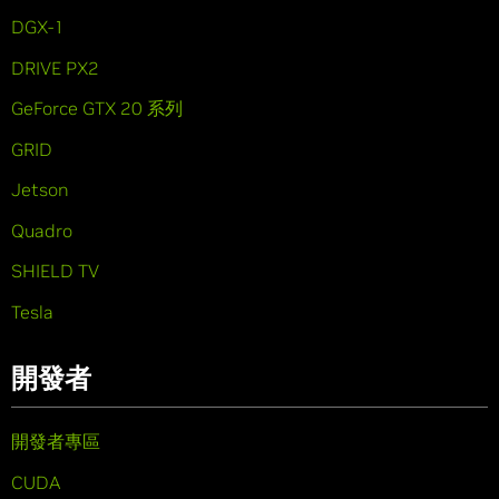
DGX-1
DRIVE PX2
GeForce GTX 20 系列
GRID
Jetson
Quadro
SHIELD TV
Tesla
開發者
開發者專區
CUDA