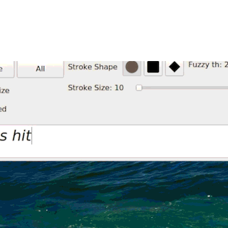
個字，一樣能畫出逼真的畫面。這都要拜 NVIDIA
演示的最新版本 GauGAN2 之賜。
的想像力，轉化成畫面逼真的作品，且還比過去更容易。只
」一個簡短的句子，AI 便會即時生成這個場景。再加入一個形容詞如
et」換成「afternoon」或「rainy day」，這個以
生成對抗
分割圖，在這個高層次輪廓圖內顯示了場景中的物體位置。
、樹木、岩石和河流等標籤，透過粗略的草圖來調整場景，