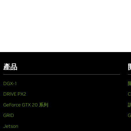
產品
DGX-1
DRIVE PX2
C
GeForce GTX 20 系列
GRID
Jetson