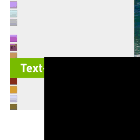
讓智慧筆刷將這些塗鴉融入絕美的影像中。
現在可以在
NVIDIA AI Demos
網站體驗全新的
Research 提供的最新演示內容，體驗 AI
GauGAN2 提供多種文字提示及草圖功