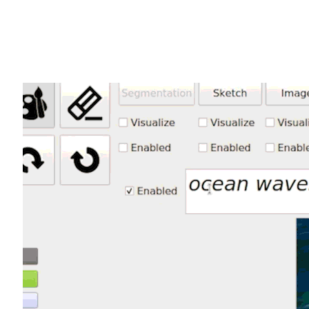
Share
有道是一圖勝千言，不過現在只需輸入三到四
Research 廣受歡迎的人工智慧 (AI) 繪畫
GauGAN
背後的深度學習模型讓大家將腦中
需輸入像是「sunset at a beach
「sunset at a
rocky
beach」，或將「suns
網路
為基礎的模型就會立即修改畫面。
使用者只需按下一個按鈕，便能產生出一個
接著使用者可以切換到繪圖的畫面，用天空