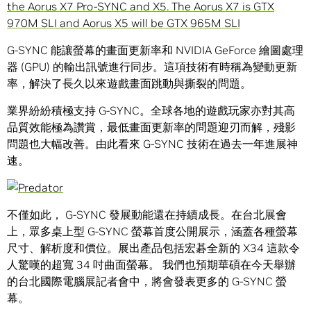
G-SYNC 能讓螢幕的畫面更新率和 NVIDIA GeForce 繪圖處理
器 (GPU) 的輸出訊號進行同步。這項技術有時稱為變動更新
率，解決了長久以來遊戲畫面跳動與撕裂的問題。
業界紛紛積極支持 G-SYNC。全球各地的遊戲玩家亦對其高
品質效能極為讚賞，最低畫面更新率的問題迎刃而解，殘影
問題也大幅改善。由此看來 G-SYNC 技術在過去一年進展神
速。
不僅如此， G-SYNC 發展動能還在持續成長。在台北展會
上，眾多桌上型 G-SYNC 螢幕首度公開展示，涵蓋各種螢幕
尺寸、解析度和價位。展出產品包括宏碁全新的 X34 這款令
人驚嘆的超寬 34 吋曲面螢幕。 我們也預期華碩在今天舉辦
的台北國際電腦展記者會中，將會發表更多的 G-SYNC 螢
幕。