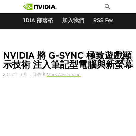
搜尋關鍵字:
Skip
Toggle
to
Search
content
夥伴
NVIDIA 部落格
加入我們
RSS Feeds
訂
NVIDIA 將 G-SYNC 極致遊戲顯
示技術 注入筆記型電腦與新螢幕
2015 年 6 月 1 日
作者
Mark Aevermann