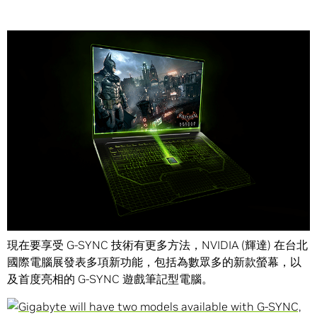
Share
作為遊戲玩家，大家最想要的就是引人入勝，令人著迷的遊
戲體驗。透過 NVIIA (輝達) 突破性的 G-SYNC 顯示技術，遊
戲畫面流暢的令人難以置信，實現玩家們長久以來期望體驗
沒有畫面撕裂問題的夢想。
現在要享受 G-SYNC 技術有更多方法，NVIDIA (輝達) 在台北
國際電腦展發表多項新功能，包括為數眾多的新款螢幕，以
及首度亮相的 G-SYNC 遊戲筆記型電腦。