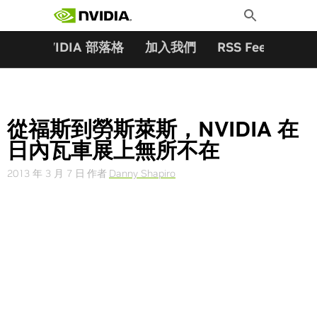
搜尋關鍵字:
Skip
Toggle
to
Search
content
夥伴
NVIDIA 部落格
加入我們
RSS Feeds
訂
從福斯到勞斯萊斯，NVIDIA 在
日內瓦車展上無所不在
2013 年 3 月 7 日
作者
Danny Shapiro