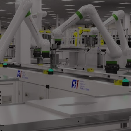
rse
與
AI
規劃未來
 和 NVIDIA AI 建設
實體 AI
驅動的機器人工廠。
其團隊能夠虛擬整合 Siemens Teamcenter X 和 Autodesk
設備資訊。工廠平面圖布局首先在數位孿生中進行最佳化，規劃人
olis 視覺 AI 代理（AI agent）檢測並簡化操作流程。
verse 數位孿生作為單一真實資料來源，以溝通和驗證設備的
優勢，可藉由減少現實操作中高成本的指令變更，為工廠規劃人員
提供機器人技術
海科技集團自動化機器人隊伍的虛擬訓練場，涵蓋工業機械