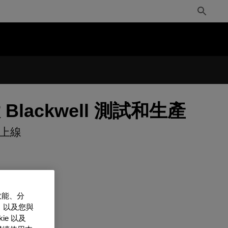
Toggle
Search
ckwell 測試和生產
快上線
效能、分
，以及您與
e 以及