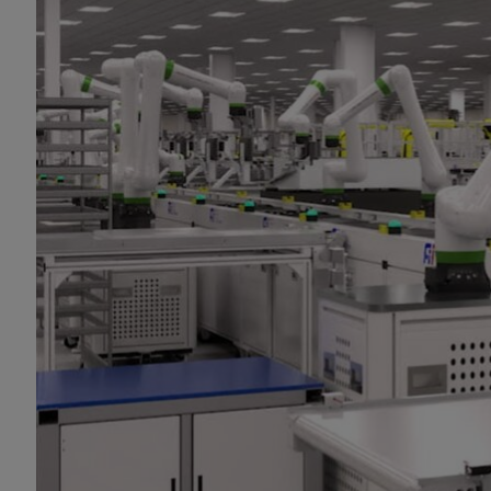
全球最大電子製造商運用
Omnive
為滿足需求，鴻海科技集團正在利用 Omniverse
該公司運用過 Omniverse 建立
數位孿生
，使
Revit 等業界領先應用程式內的設施和
員還可以找到最佳的攝影機位置，以利用 Metrop
在施工過程中，鴻海科技集團團隊將 Omni
準確布局和安裝位置。
Omniverse 上的虛擬整合提供了顯著
節省數百萬美元的成本。
運用
Omniverse
數位孿生為製造
在建構完成工廠數位孿生後，該孿生成為鴻