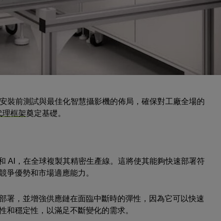
機器人開發者可以在
NVIDIA Isaac Sim
中模擬、測試並驗證 AI
用於
NVIDIA Jetson 驅動的自主移動機器人
前模擬機器人 AI。
lator
函式庫與 AI 模型，進行自動化光學檢測、物件識別、缺
在實體安裝前測試與最佳化智慧攝影機的佈局，確保對工廠全場的
 代理框架
奠定基礎。
erse 和 AI，在全球複製其精密生產線。這將使其能夠快速部署符
競爭優勢和市場適應能力。
部署，並增強供應鏈在面臨中斷時的彈性，因為它可以快速
性和穩定性，以滿足不斷變化的需求。