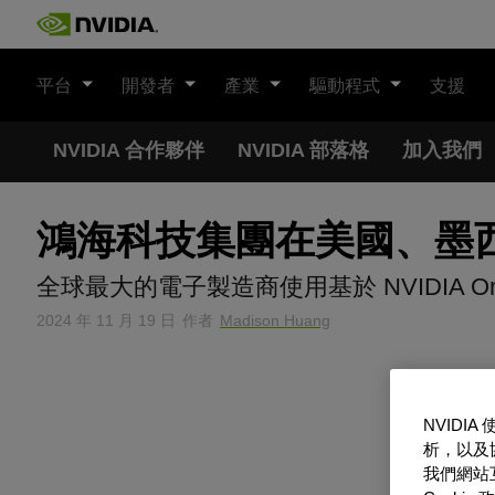
Skip
to
content
平台
開發者
產業
驅動程式
支援
NVIDIA 合作夥伴
NVIDIA 部落格
加入我們
鴻海科技集團在美國、墨西哥
全球最大的電子製造商使用基於 NVIDIA O
2024 年 11 月 19 日
作者
Madison Huang
NVIDI
析，以及
我們網站