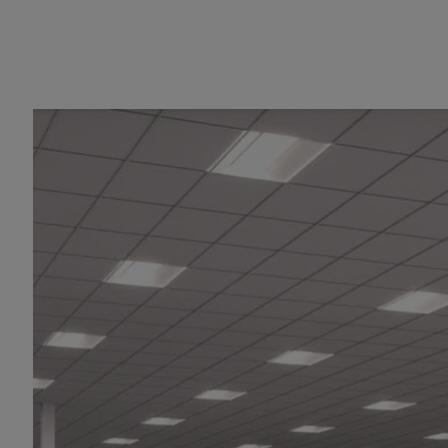
Share
為了滿足目前已全面投產的 Blackwel
NVIDIA Omniverse
。此用於開發工業人工智
的設施比以往更快地上線。
富士康使用 NVIDIA Omniverse 虛擬
模擬、
NVIDIA Metropolis
進行視覺 AI。
Omniverse 使工業開發人員能夠在實
來最大限度地提高效率。鴻海預計其墨西哥工
電量。