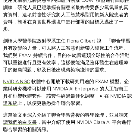
使用先前新冠肺炎患者的病歷對初版 EXAM 模型進行回顧性
訓練，研究人員已經掌握有關患者最終需要多少氧氣量的真
實資料。這項前瞻性研究將人工智慧模型用於新入院患者的
資料，朝著在真實世界環境中進行部署的目標又邁出了一
步。
劍橋大學醫學院放射學系主任 Fiona Gilbert 說：「聯合學習
具有改變的力量，可以將人工智慧創新帶入臨床工作流程。
我們與 EXAM 持續合作，目的在於讓這類全球性的合作活動
可以重複進行且更有效率，這樣便能滿足臨床醫生在處理棘
手的健康問題，顧及日後出現傳染病疫情的需求。
NVIDIA NGC
軟體中心開放下載研究用途的 EXAM 模型。企
業與研究機構可以使用
NVIDIA AI Enterprise
的人工智慧工
具和框架軟體套件，該套件經過最佳化調整，可在
NVIDIA 認
證系統
上，以便更熟悉操作聯合學習。
這篇論文
更深入介紹了聯合學習背後的科學原理，並且請
閱
讀我們的白皮書
，當中介紹了使用 NVIDIA Clara AI 平台進行
聯合學習的相關資訊。