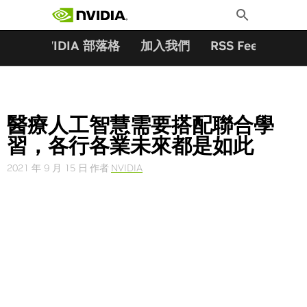
搜尋關鍵字:
Skip
Toggle
to
Search
content
夥伴
NVIDIA 部落格
加入我們
RSS Feeds
訂
醫療人工智慧需要搭配聯合學
習，各行各業未來都是如此
2021 年 9 月 15 日
作者
NVIDIA