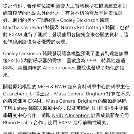
從那時起，合作單位證明這套人工智慧模型在協助建立和訓
練該模型的地點以外的地方，有著不錯的普及率且表現良
好。麻州的另外三間醫院 – Cooley Dickinson 醫院、
Martha’s Vineyard 醫院及 Nantucket Cottage 醫院，也都
對 EXAM 進行了測試，發現使用各院獨立未公開的資料，這
套神經網路也有著優秀的表現。
Cooley Dickinson 醫院發現這套模型預測了患者到達急診室
後24小時內對呼吸器的需求，靈敏度為 95%，特異性超過
88%。英國劍橋的 Addenbrookes 醫院也發現了類似的結
果。
開發原始模型的 MGH & BWH 臨床資料科學中心的科學主任
Quanzheng Li 博士說，Mass General Brigham 打算在不久
的將來部署 EXAM。Mass General Brigham 的醫療網路除
了與 Lahey 醫院與醫療中心，以及英國的 NIHR 劍橋生物醫
學研究中心合作，還跟
NVIDIA Inception
計畫成員新創公司
Rhino Health 合作，使用 EXAM 進行前瞻性研究。