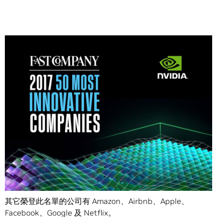
Share
NVIDIA 首度榮登
《
Fast Company
》雜誌年度全球50大最具
創新力公司名單。
《Fast Company》雜誌三月號稱
NVIDIA DRIVE PX 2
系統
及最新一代
Pascal GPUs
，擁有無人能及的運算和省電表
現。
其它榮登此名單的公司有 Amazon、Airbnb、Apple、
Facebook、Google 及 Netflix。