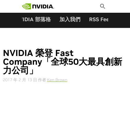
搜尋關鍵字:
Skip
Toggle
to
Search
content
夥伴
NVIDIA 部落格
加入我們
RSS Feeds
訂
NVIDIA 榮登 Fast
Company「全球50大最具創新
力公司」
2017 年 2 月 13 日
作者
Ken Brown