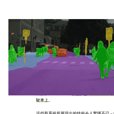
Share
對於未受過訓練的人來說，它們是一堆各種
它們是從魚眼鏡頭、光達和其它感應器讀取
之間。
你在今年拉斯維加斯舉行的美國消費電子展
從新一代自動駕駛系統的觀點展示車輛未來
我們透過全球最強大的車用人工智慧車用
工作。DriveWorks 軟體加上
DRIVE P
駛車上
。
這些新系統所展現出的技術令人驚嘆不已 –