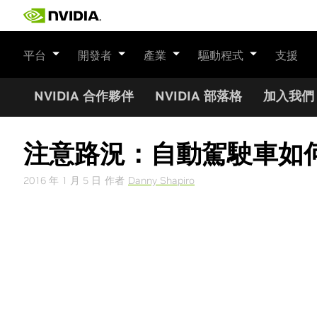
Skip
to
content
平台
開發者
產業
驅動程式
支援
NVIDIA 合作夥伴
NVIDIA 部落格
加入我們
注意路況：自動駕駛車如
2016 年 1 月 5 日
作者
Danny Shapiro