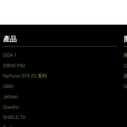
產品
DGX-1
DRIVE PX2
C
GeForce GTX 20 系列
GRID
Jetson
Quadro
SHIELD TV