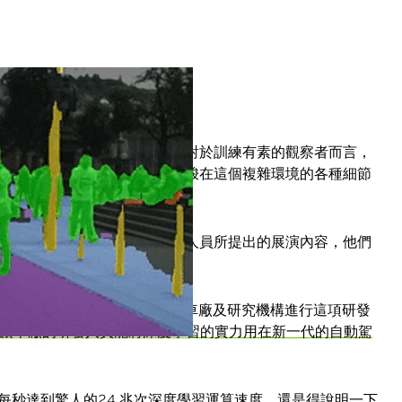
顏色的邊框、方塊和數字，而對於訓練有素的觀察者而言，
到的數據，而自動駕駛車就穿梭在這個複雜環境的各種細節
，會見到無數各大車廠和研究人員所提出的展演內容，他們
發展走勢。
引擎
NVIDIA DRIVE PX 2
，帶領車廠及研究機構進行這項研發
X 2，讓車廠的研發人員能將深度學習的實力用在新一代的自動駕
 每秒達到驚人的24 兆次深度學習運算速度，還是得說明一下