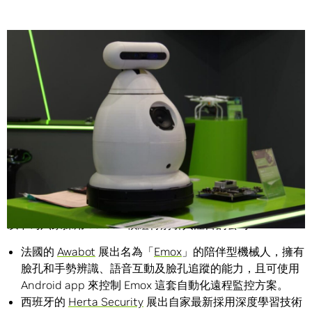
Share
NVIDIA 的展位撼動了上週於德國紐倫堡舉辦的「2016嵌入
式電子與工業電腦應用展」（Embedded World），多家業
者展現我們的 Jetson TX1 超級電腦模組實力有多驚人。
以下為六家採用 Jetson 模組特別引人注目的公司：
法國的
Awabot
展出名為「
Emox
」的陪伴型機械人，擁有
臉孔和手勢辨識、語音互動及臉孔追蹤的能力，且可使用
Android app 來控制 Emox 這套自動化遠程監控方案。
西班牙的
Herta Security
展出自家最新採用深度學習技術