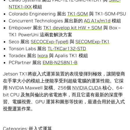
NTEK1-IXX
模組
Colorado Engineering 展出
TK1-SOM
與 TK1-SOM-PSU
Concurrent Technologies 展出新的
AG A1x/m1d
模組
Embpower 展出
TK1 develop kit HW + SOM
與 Box –
TK1 PowerUni 這兩套解決方案
Seco 展出
SECOCExp-Type6
與
SECOMExp-TK1
Tonson Labs 展出
TL-TKCar132-STD
Toradex 展出
Ixora
與 Apalis TK1 模組
PCPartner 展出
EMB-N258N1-B
Jetson TX1將嵌入式運算裝置的表現發揮到極致，讓開發商
在手掌大小的模組上便能享受到超級電腦的運算性能。它採
用 NVIDIA Maxwell 架構、256個
NVIDIA CUDA
核心、64-
bit CPU 及無與倫比的省電效率，而且它還有最新的深度學
習、電腦視覺、GPU 運算和圖形等技術，最適合用於嵌入式
視覺運算
作業。
Categories:
嵌入式運算