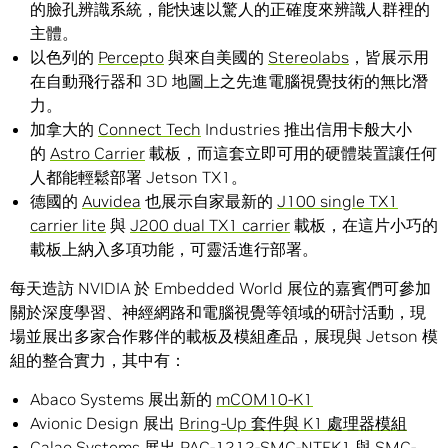
的臉孔辨識系統，能快速以驚人的正確度來辨識人群裡的
主體。
以色列的
Percepto
與來自美國的
Stereolabs
，皆展示用
在自動飛行器和 3D 地圖上之先進電腦視覺技術的無比潛
力。
加拿大的
Connect Tech
Industries 推出信用卡般大小
的
Astro Carrier
載板，而這套立即可用的硬體裝置讓任何
人都能輕鬆部署 Jetson TX1。
德國的
Auvidea
也展示自家最新的
J100 single TX1
carrier lite
與
J200 dual TX1 carrier
載板，在這片小巧的
載板上納入多項功能，可靈活進行部署。
每天造訪 NVIDIA 於 Embedded World 展位的嘉賓們可參加
關於深度學習、神經網路和電腦視覺等領域的研討活動，現
場並展出多家合作夥伴的載板及模組產品，展現與 Jetson 模
組的整合實力，其中有：
Abaco Systems 展出新的
mCOM10-K1
Avionic Design 展出
Bring-Up 套件與 K1 處理器模組
Calao Systems 展出 PAC-1212-SMC-NTEK1 與
SMC-