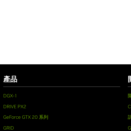
產品
DGX-1
DRIVE PX2
C
GeForce GTX 20 系列
GRID