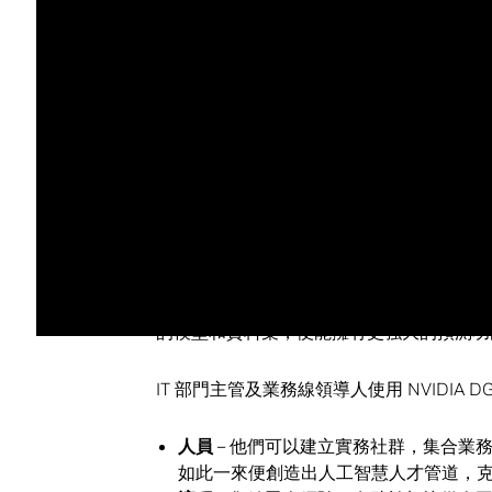
通常由業務線領導人領軍，並在孤島裡完成
造成人工智慧基礎設施雜亂無序地拓展。這
化的共享基礎架構，團隊只得自己想辦法解
企業現在明白他們需要大規模推展人工智慧，
們把
NVIDIA DGX
-1 當成人工智慧運算
在資料中心裡有效地進行擴展。
NVIDIA DGX 系統讓企業能以最快的
向
NVLink 組態設定
提供的革命性效能表現
NVIDIA DGX POD
是一種基礎架構 IT 
的模型和資料集，便能擁有更強大的預測功
IT 部門主管及業務線領導人使用 NVIDIA
人員
– 他們可以建立實務社群，集合業
如此一來便創造出人工智慧人才管道，