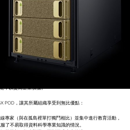
的人工智慧運算技術部署作業，數量出現劇幅增長的局面，
很像是雲端運算早期剛開始發展的樣子，沒有經過整合及優
決。
企業的 IT 團隊不斷投身於公司的人工智慧導入時程內。他
標準，讓人工智慧像其它對公司來說極為重要的應用程式一樣，
速度開始部署人工智慧，資料科學團隊可以輕鬆地產出結果，加上八
，便能以無與倫比的表現及在最短的時間內解決問題。
標準化的方法，讓資料科學團隊能夠訓練內有更多功能且規模更大
能，以提高企業價值。
 DGX POD，讓其所屬組織享受到無比優點：
務線專家（與在孤島裡單打獨鬥相比）並集中進行教育活動，
克服了不易取得資料科學專業知識的情況。