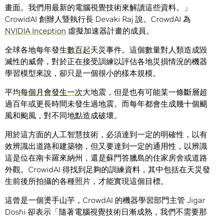
畫面。我們用最新的電腦視覺技術來解讀這些資料。」
CrowidAI 創辦人暨執行長 Devaki Raj 說。CrowdAI 為
NVIDIA Inception
虛擬加速器計畫的成員。
全球各地每年發生
數百起
天災事件。這個數量對人類造成毀
滅性的威脅，對於正在接受訓練以評估各地災損情況的機器
學習模型來說，卻只是一個很小的樣本規模。
平均
每個月會發生一次
大地震，但是也有可能某一條斷層超
過百年或更長時間未發生過地震。而每年都會生成幾十個颶
風和颱風，對不同地點造成破壞。
用於這方面的人工智慧技術，必須達到一定的明確性，以有
效辨識出道路和建築物，但又要達到一定的通用性，以辨識
這是位在南卡羅來納州，還是蘇門答臘島的住家房舍或道路
外觀。CrowidAI 得找到足夠的訓練資料，其中包括在天災發
生前後所拍攝的各種照片，才能實現這個目標。
這曾是一個燙手山芋，CrowdAI 的機器學習部門主管 Jigar
Doshi 卻表示「隨著電腦視覺技術日漸成熟，我們不需要那