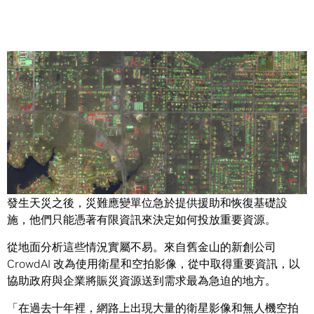
Share
科技無法阻擋颶風生成，卻能讓災後重建變得更輕鬆一點。
發生天災之後，災難應變單位急於提供援助和恢復基礎設
施，他們只能憑著有限資訊來決定如何投放重要資源。
從地面分析這些情況實屬不易。來自舊金山的新創公司
CrowdAI 改為使用衛星和空拍影像，從中取得重要資訊，以
協助政府與企業將賑災資源送到需求最為急迫的地方。
「在過去十年裡，網路上出現大量的衛星影像和無人機空拍