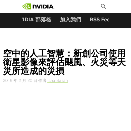
搜尋關鍵字:
Skip
Toggle
to
Search
content
夥伴
NVIDIA 部落格
加入我們
RSS Feeds
訂
空中的人工智慧：新創公司使用
衛星影像來評估颶風、火災等天
災所造成的災損
2019 年 2 月 20 日
作者
Isha Salian