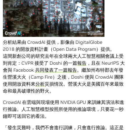
分析結果由 CrowdAI 提供，影像由 DigitalGlobe
2018 的開放資料計畫（Open Data Program）提供。
這間新創公司的研究去年在全球兩大人工智慧相關會議上受
到肯定：CVPR 接受了 Doshi 的一篇
報告
，且在 NeurIPS 大
會與 Facebook
共同發表了一篇報告
。繼加州布特郡去年發
生營溪大火（Camp Fire）之後，Doshi 便與 CrowdAI 團隊
使用開放資料來
分析
災損情況。營溪大火是美國百年來最致
命和最具破壞性的野火。
CrowdAI 在雲端與現場使用 NVIDIA GPU 來訓練其演法和進
行推論。人工智慧模型按照所使用的推論環境，只要花一秒
鐘即可送回它的看法。
「發生災難時，我們不會進行訓練，只會進行推論。這正是