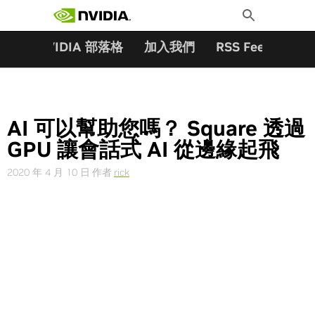
搜尋關鍵字:
Skip
Toggle
to
Search
content
夥伴
NVIDIA 部落格
加入我們
RSS Feeds
訂
AI 可以幫助您嗎？ Square 透過
GPU 讓會話式 AI 從邊緣起飛
2020 年 4 月 10 日
作者
rick