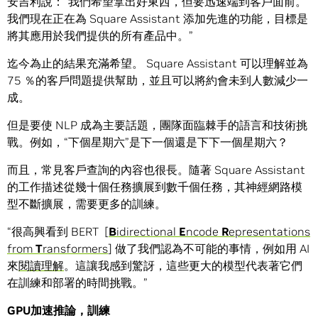
安吉利說：“我們希望拿出好東西，但要迅速端到客戶面前。
我們現在正在為 Square Assistant 添加先進的功能，目標是
將其應用於我們提供的所有產品中。”
迄今為止的結果充滿希望。 Square Assistant 可以理解並為
75 ％的客戶問題提供幫助，並且可以將約會未到人數減少一
成。
但是要使 NLP 成為主要話題，團隊面臨棘手的語言和技術挑
戰。例如，“下個星期六”是下一個還是下下一個星期六？
而且，常見客戶查詢的內容也很長。隨著 Square Assistant
的工作描述從幾十個任務擴展到數千個任務，其神經網路模
型不斷擴展，需要更多的訓練。
“很高興看到 BERT [
B
idirectional
E
ncode
R
epresentations
from
T
ransformers
] 做了我們認為不可能的事情，例如用 AI
來
閱讀理解
。這讓我感到驚訝，這些更大的模型代表著它們
在訓練和部署的時間挑戰。”
GPU
加速推論，訓練