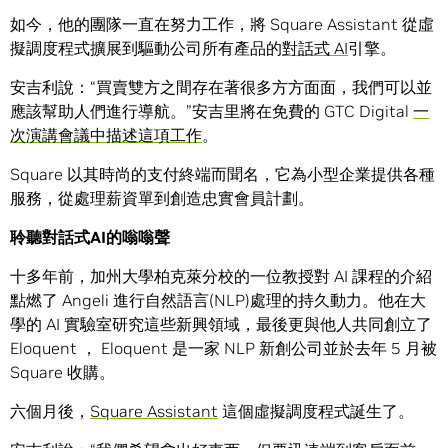
如今，他的團隊一直在努力工作，將 Square Assistant 從虛
擬調度程式擴展到驅動公司所有產品的
對話式 AI
引擎。
安吉利說：“買賣雙方之間存在著很多方方面面，我們可以並
應該幫助人們進行導航。”安吉里將在免費的 GTC Digital
一
次演講會議中描述這項工作
。
Square 以其時尚的支付終端而聞名，它為小型企業提供各種
服務，從處理薪資單到創造忠實會員計劃。
聆聽對話式
AI
的嗡嗡聲
十多年前，加州大學柏克萊分校的一位教授對 AI 課程的介紹
點燃了 Angeli 進行自然語言(NLP)處理的持久動力。他在大
學的 AI 實驗室研究這些新興領域，最後更與他人共同創立了
Eloquent ， Eloquent 是一家 NLP 新創公司並於去年 5 月被
Square 收購。
六個月後，
Square Assistant
這個虛擬調度程式誕生了。