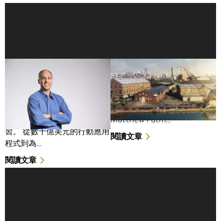
不要害怕深入了解深度學
細節決定成敗！
習：讓 NVIDIA 的 Will
Nanotronics 將深度學習
Ramey 揭開深度學習的神
應用於精密製造
秘面紗
本週 AI Podcast 的嘉賓
您已經知道需要學習深度學
Matthew Putm…
習。 從數十億美元的行動應用
閱讀文章
程式到為…
閱讀文章