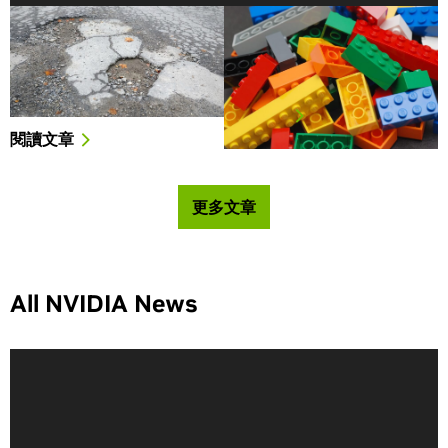
AI輕鬆馳乘：RoadBotics
技術奶爸利用 GPU 分類整
利用AI技術助力道路養護
理兒子的樂高積木
一月 15 日是 National
作為當代“奶爸”， Francisc…
Pothole Day …
閱讀文章
閱讀文章
更多文章
All NVIDIA News