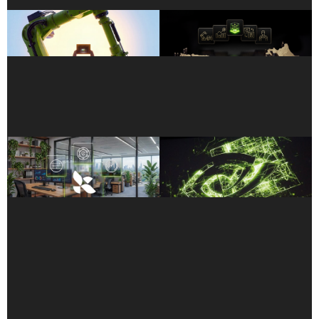
NVIDIA 推出新款 Jetson
日本企業與新創以 NVIDIA
Thor 電腦，推動主流機器人
Nemotron 開放式模型打造產
與邊緣 AI 發展
業專屬 AI
NVIDIA Nemotron 以
AI 創新者採用 NVIDIA
LangChain Deep Agents
Vera：為何在大規模運作下仍
Harness 達成基準測試領先效
具備最高單執行緒效能的 CPU
能
至關重要