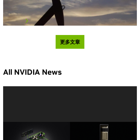
我們先談談一項節省空間的裝置。 GPUs 將相當於半座足球
場…
閱讀文章
更多文章
All NVIDIA News
NVIDIA 發佈能為代理加速科
NVIDIA Vera Rubin 為科學研
學探索的工具 BioNeMo
究提供世界級超級電腦
Agent Toolkit