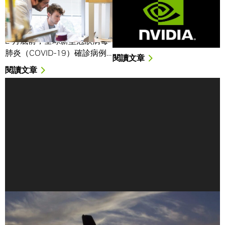
GPU 加速軟體助力治療發
NVIDIA 創下最新 AI 推論
展，幫助新冠病毒研究取
測試新佳績
得新突破
NVIDIA Turing 架構 GPU 與
2 月底前，全球新型冠狀病毒
NVIDIA …
肺炎（COVID-19）確診病例…
閱讀文章
閱讀文章
多點石油，少點苦工：GPUs 如何徹底運用化石燃料
資源