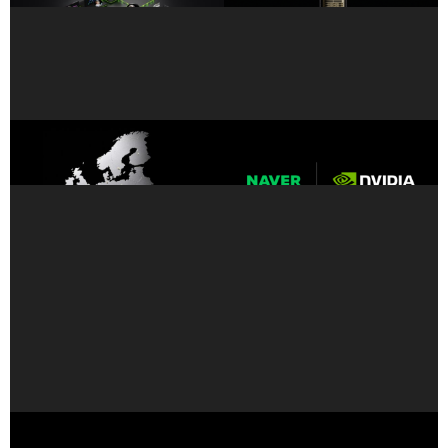
歐洲推出創紀錄的 35 台全新
因應全球AI 需求急遽成長，
NVIDIA AI 超級電腦
NAVER 與 NVIDIA 合作擴展
AI 基礎設施
NVIDIA 與 SK 海力士宣布建立多年技術合作夥伴關係，推動
AI 工廠記憶體技術發展