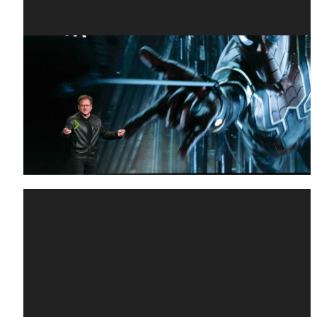
Turing 架構的無窮魅力：深入瞭解主
題演講裡 Turing 演示內容的七大看點
RT Cores、Tensor Cores，還有先進的光影技…
閱讀文章