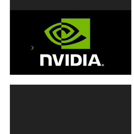
經典重現！NVIDIA 以光線追蹤重新打
造《雷神之鎚II》 為 PC 玩家獻上大禮
6 月 6 日起免費開放全球玩家下載 NVIDIA (輝達)…
閱讀文章