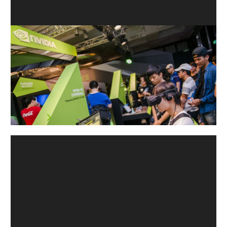
數千位 Computex 遊戲玩家們搶先體
驗 NVIDIA GeForce GTX 1080 的無比
實力
本週有超過五千位遊戲玩家逃離台灣夏季熱氣騰騰的街
道，來到台北…
閱讀文章