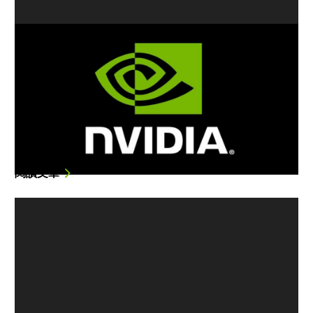
NVIDIA 攜手 Bethesda 將賣座遊戲
《德軍總部》系列最新力作
《Wolfenstein: Youngblood》加入支
援光線追蹤
採用光線追蹤技術並帶來驚人視覺效果的最新遊戲將與
NVIDI…
閱讀文章