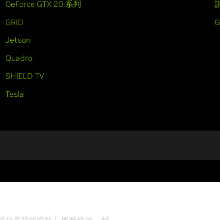
GeForce GTX 20 系列
GRID
Jetson
Quadro
SHIELD TV
Tesla