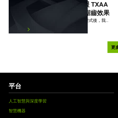
GeForce R304 驅動程式支援 TXAA
技術 – 媲美好萊塢電影的反鋸齒效果
本公司發佈 Windows 8 WHQL 認證驅動程式後，我…
閱讀文章
更
平台
人工智慧與深度學習
智慧機器