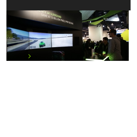
4K 遊戲體驗：你能飆得多快？感受一
秒 15 億畫素的暢快？
逼真的沙灘、美味的食物、美麗的城市景觀似乎在許多攤
位上綿延不…
閱讀文章