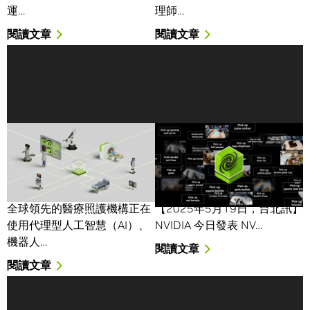
運…
理師…
閱讀文章
閱讀文章
這真是一家智慧醫院！ 台
NVIDIA 透過用於物理 AI
灣醫療中心與 NVIDIA 系
的雲端對機器人運算平
統建置商夥伴共同部署拯
台，驅動人形機器人產業
救生命的創新技術
發展
全球領先的醫療照護機構正在
【2025年5月19日，台北訊】
使用代理型人工智慧（AI）、
NVIDIA 今日發表 NV…
機器人…
閱讀文章
閱讀文章