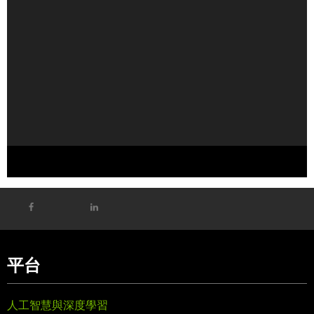
NVIDIA 與 SK 海力士宣布建立多年技術合作夥伴關係，推動
AI 工廠記憶體技術發展
平台
人工智慧與深度學習