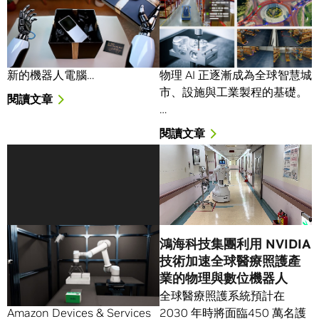
NVIDIA Jetson Thor 開
強化空間的安全性：
啟通用機器人與物理 AI 的
NVIDIA 攜手合作夥伴將物
即時推理能力
理 AI 技術引進城市與工業
基礎建設
NVIDIA Jetson Thor 模組是全
新的機器人電腦…
物理 AI 正逐漸成為全球智慧城
市、設施與工業製程的基礎。
閱讀文章
…
閱讀文章
Amazon Devices &
鴻海科技集團利用 NVIDIA
Services運用 NVIDIA AI
技術加速全球醫療照護產
與數位孿生，向零接觸製
業的物理與數位機器人
造願景大幅邁進
全球醫療照護系統預計在
Amazon Devices & Services
2030 年時將面臨450 萬名護