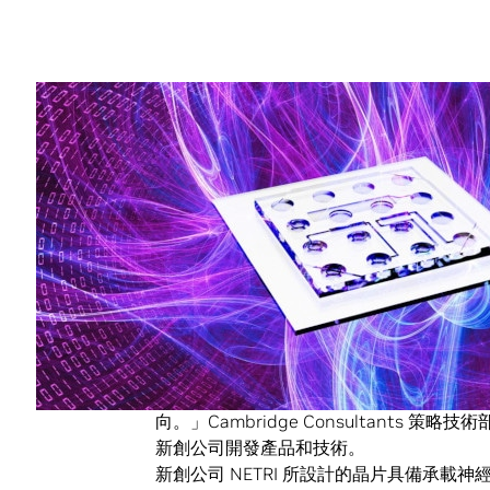
Share
同事們告訴 Sally Epstein，他們把客戶
三個數量級時，她的反應和任何受過訓練的
檢查一下這個數字的真偽。
這個數字千真萬確，
Cambridge Consultan
統
的 GPU，只要 300 毫秒便能處理好一個影像，
快上了三千倍。
這項成果讓研究人員能夠使用法國新創公
片。
「動物研究顛覆了醫學領域的發展，而這項
向。」Cambridge Consultants 策略
新創公司開發產品和技術。
新創公司 NETRI 所設計的晶片具備承載神