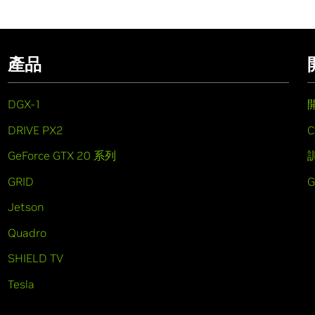
產品
DGX-1
DRIVE PX2
C
GeForce GTX 20 系列
GRID
Jetson
Quadro
SHIELD TV
Tesla