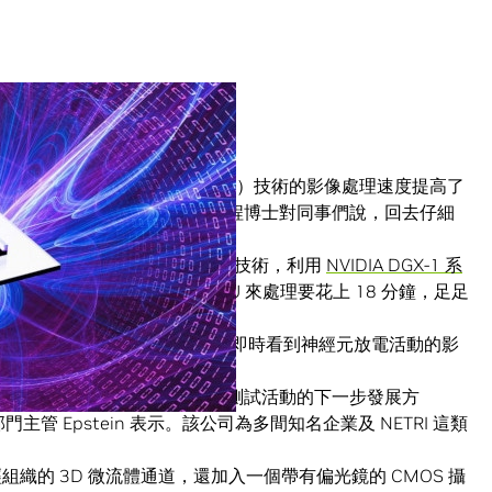
的「大腦晶片」（brain-on-a-chip）技術的影像處理速度提高了
科學家一樣。這名生物醫學工程博士對同事們說，回去仔細
ts
的多名研究人員設計出一套技術，利用
NVIDIA DGX-1 系
而使用 Intel Core i9 CPU 來處理要花上 18 分鐘，足足
司
NETRI
的「晶片大腦」技術，即時看到神經元放電活動的影
成果成為研發新藥等領域進行測試活動的下一步發展方
技術部門主管 Epstein 表示。該公司為多間知名企業及 NETRI 這類
經組織的 3D 微流體通道，還加入一個帶有偏光鏡的 CMOS 攝