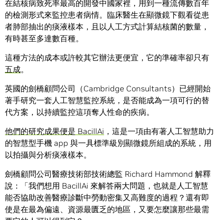
在結核病致死率最高的開發中國家裡，用到一種流傳數百年
的檢測形式來監控患者病情。臨床醫生在顯微鏡下觀看從患
者肺部抽出的痰液樣本，且以人工方式計算結核菌的數量，
有時甚至多達數百種。
這種方法的成本或許較其它辦法更便宜，它的準確率卻只有
五成
。
英國的劍橋顧問公司（Cambridge Consultants）已經開始
著手研究一套人工智慧監控系統，是否能成為一項可行的替
代方案，以持續監控這項奪人性命的疾病。
他們的研究成果便是 BacillAi
，這是一項由有著人工智慧助力
的智慧型手機 app 與一具標準級別顯微鏡所組成的系統，用
以拍攝與分析痰液樣本。
劍橋顧問公司醫療技術部技術總監 Richard Hammond 解釋
說：「我們想用 BacillAi 來解答兩大問題，也就是人工智慧
能否協助改善醫療診斷中勞動密集又高難度的過程？還有即
使是在最為偏遠、資源最匱乏的地區，又要怎麼讓那些最需