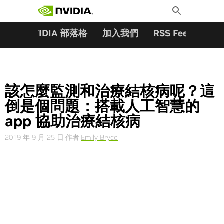
搜尋關鍵字:
Skip
Toggle
to
Search
content
夥伴
NVIDIA 部落格
加入我們
RSS Feeds
訂
該怎麼監測和治療結核病呢？這
倒是個問題：搭載人工智慧的
app 協助治療結核病
2019 年 9 月 25 日
作者
Emily Bryce