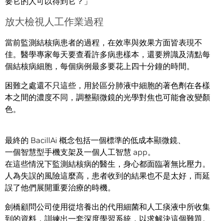
要它的人可以得到它？」
放大檢視人工作業過程
當前監測結核病患者的過程，在效率與效果方面皆表現不
佳。醫學專家每天要查看許多病患樣本，還要辨識及清點每
個結核病細胞，每個病例最多要花上四十分鐘的時間。
困難之處還不只這些，用於區分肺液中細胞的著色劑在各樣
本之間的濃度不同，調整顯微鏡的光學對焦也可能會改變顏
色。
最終的 BacillAi 概念包括一個標準的低成本顯微鏡、
一個智慧型手機支架及一個人工智慧 app。
在這些情況下監測結核病的醫生，身心都面臨著無比壓力。
人為失誤的風險這麼高，患者收到的結果也不是太好，而延
誤了他們展開重要治療的時機。
劍橋顧問公司使用從培養出的代用細菌和人工痰液中所收集
到的資料，訓練出一套深度學習系統，以求解決這個難題。