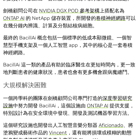
劍橋顧問公司在
NVIDIA DGX POD 參考架構
上搭配名為
ONTAP AI
的 NetApp 儲存裝置，所開發的
卷積神經網路
可以
在幾分鐘內辨識、計算及分類結核病細胞。
最終的 BacillAi 概念包括一個標準的低成本顯微鏡、一個智
慧型手機支架及一個人工智慧 app，其中的核心是一套卷積
神經網路。
BacillAi 這一類的產品有助於臨床醫生在更短時間內，更一致
地判斷患者的健康狀況，患者也會有更多機會跟病魔纏鬥。
大規模解決困難
一個跨學科的團隊在劍橋顧問公司專門打造的
深度學習研究
設施
中努力開發 BacillAi，這個設施由
ONTAP AI
提供支援，
特別設計為在安全環境中發現、開發及測試機器學習方法。
這個研究設施也開發出人工智慧音樂分類器
Aficionado
、將
塗鴉變成藝術作品的
Vincent
，還有能將損壞或模糊的動態