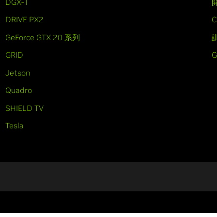
DGX-1
DRIVE PX2
C
GeForce GTX 20 系列
GRID
Jetson
Quadro
SHIELD TV
Tesla