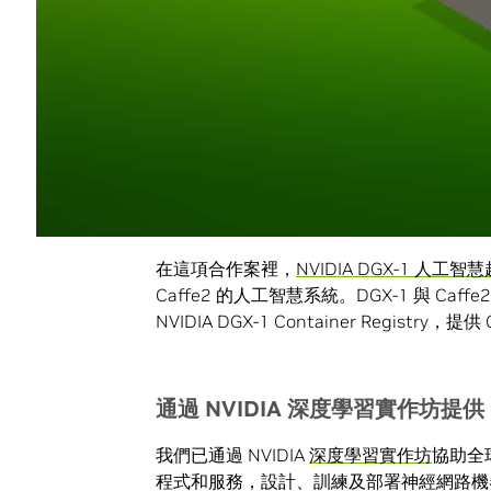
NVIDIA 與 Facebook 通過 Caf
仔細調整了 Caffe2，徹底發揮 NVIDIA GP
NCCL 等最新的 NVIDIA 深度學習 S
可將心力投注於開發人工智慧應用程式上，明白 C
Caffe2 是一項快速運算、具擴充性且
在八個連網 Facebook Big Basin AI 伺
57倍，代表開發員能以前所未有的高速訓
在這項合作案裡，
NVIDIA DGX-1 人工
Caffe2 的人工智慧系統。DGX-1 與 
NVIDIA DGX-1 Container Registry，提供
通
過
NVIDIA
深度學習實作坊提供
我們已通過 NVIDIA
深度學習實作坊
協助全
程式和服務，設計、訓練及部署神經網路機