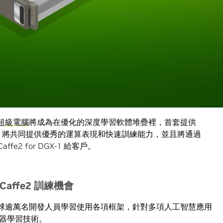
fe2 深度學習框架提供人工智慧加速技術，而拜強強聯手之賜，我們從頭
U 深度學習平台的長處。Caffe2 使用 cuDNN、cuBLAS 及
DK 函式庫，提供高性能、多 GPU 加速訓練和推斷能力，因此使用者
affe2 在其 NVIDIA GPU 系統上能端出最佳表現。
可攜帶的深度學習框架，提供接近線性的深度學習訓練伸縮能力，
服器上以64個
NVIDIA Tesla P100 GPU 加速器
，將處理速度加快
練和反復運行人工智慧模型。
智慧超級電腦
將成為在優化的深度學習軟體堆疊裡，首套提供
Caffe2 將共同提供優秀的運算表現和快速訓練能力，並且將通過
 Caffe2 for DGX-1 給客戶。
Caffe2
訓練機會
球逾萬名開發人員學習使用各項框架，針對多項人工智慧應用
器學習技術。