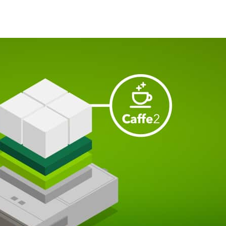
 Facebook 提供給開放源碼領域的全新人工智慧深度學習框
。
式資訊，而 Facebook 將開發嶄新的人工智慧系統，協
性成長之際，對於這個世界能有更深入的瞭解，且更有效地
能創造出大規模的分散式訓練情境，並為終端裝置打造機器學習應
須在轉瞬之間發生、極為複雜的資料處理作業。在愈來愈多
使用 GPU 加速運算技術，像是
Facebook 的 Big Basin 伺
深度學習軟體，可運用提升速度後硬體的完整能力。