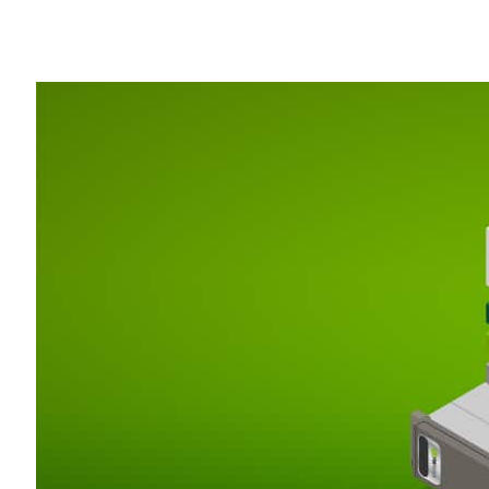
Share
NVIDIA 與 Facebook 今天宣布將藉由
架
Caffe2
，聯手推動人工智慧領域的發展
這個世界每一天都產生出文字、圖像、影片等各
助整理這些資訊，讓人們在資料量呈現爆炸
進行溝通。Caffe2 讓開發員及研究員
用程式。
在行動裝置上提供人工智慧服務，是一項必
的情況下，處理快如閃電的人工智慧服務需要
服器
提供的人工智慧服務，還有高度優化的