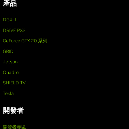
產品
DGX-1
DRIVE PX2
GeForce GTX 20 系列
GRID
Jetson
Quadro
SHIELD TV
Tesla
開發者
開發者專區