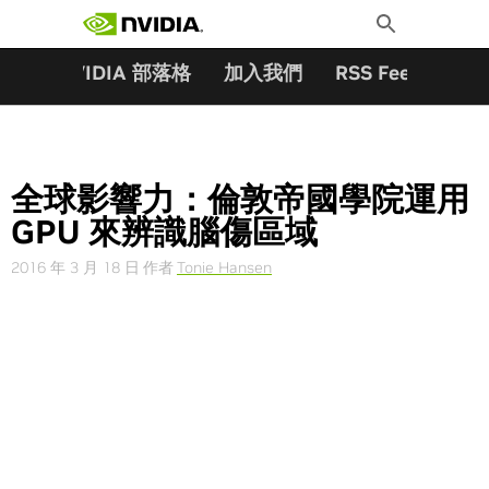
搜尋關鍵字:
Skip
Toggle
to
Search
content
夥伴
NVIDIA 部落格
加入我們
RSS Feeds
訂
全球影響力：倫敦帝國學院運用
GPU 來辨識腦傷區域
2016 年 3 月 18 日
作者
Tonie Hansen