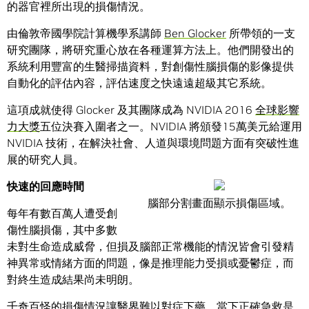
的器官裡所出現的損傷情況。
由倫敦帝國學院計算機學系講師
Ben Glocker
所帶領的一支
研究團隊，將研究重心放在各種運算方法上。他們開發出的
系統利用豐富的生醫掃描資料，對創傷性腦損傷的影像提供
自動化的評估內容，評估速度之快遠遠超級其它系統。
這項成就使得 Glocker 及其團隊成為 NVIDIA 2016
全球影響
力大獎
五位決賽入圍者之一。NVIDIA 將頒發15萬美元給運用
NVIDIA 技術，在解決社會、人道與環境問題方面有突破性進
展的研究人員。
快速的回應時間
腦部分割畫面顯示損傷區域。
每年有數百萬人遭受創
傷性腦損傷，其中多數
未對生命造成威脅，但損及腦部正常機能的情況皆會引發精
神異常或情緒方面的問題，像是推理能力受損或憂鬱症，而
對終生造成結果尚未明朗。
千奇百怪的損傷情況讓醫界難以對症下藥，當下正確急救是