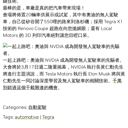
鍵技術。
最棒的是，車廠是真的把汽車帶來現場！
會場將佈置20輛車供展示或試駕，其中有奧迪的無人駕駛
車，自己從矽谷開了550哩的路來到洛杉磯；採用 Tegra X1
技術的 Renovo Coupe 超跑在向您拋媚眼；還有 Local
Motors 的 3D 列印汽車絕對讓您目瞪口呆。
一起上路吧：奧迪與 NVDIA 成為開發無人駕駛車的先驅者。
大會將於3月17日週二隆重揭幕，NVIDIA 執行長黃仁勳先生
將進行主題演說，而 Tesla Motors 執行長 Elon Musk 將與黃
仁勳先生一同討論深度學習及無人駕駛車的相關技術。
千萬
別錯過這個千載難逢的機會
。
Categories:
自動駕駛
Tags:
automotive
|
Tegra