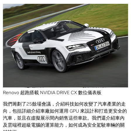
Share
奧迪、BMW、本田、GM、豐田、日產、Tesla。
在今年的
GPU 科技大會
上，看到的汽車數量會比小點心還
多。
Renovo 超跑搭載 NVIDIA DRIVE CX 數位儀表板
我們籌劃了25餘場會議，介紹科技如何改變了汽車產業的走
向，包括詳細介紹車廠如何運用 GPU 來設計和打造更安全的
汽車，並且在虛擬展示間內銷售這些車款。我們還介紹車內
及雲端裡超級電腦的運算能力，如何成為安全駕駛車輛的關