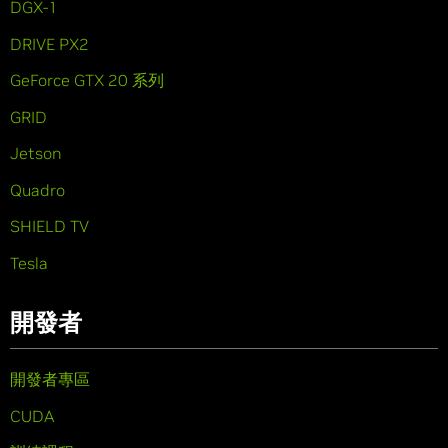
DGX-1
DRIVE PX2
GeForce GTX 20 系列
GRID
Jetson
Quadro
SHIELD TV
Tesla
開發者
開發者專區
CUDA