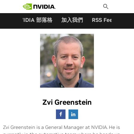
搜尋關鍵字:
Skip
Toggle
to
Search
content
夥伴
NVIDIA 部落格
加入我們
RSS Feeds
訂
Zvi Greenstein
Zvi Greenstein is a General Manager at NVIDIA. He is