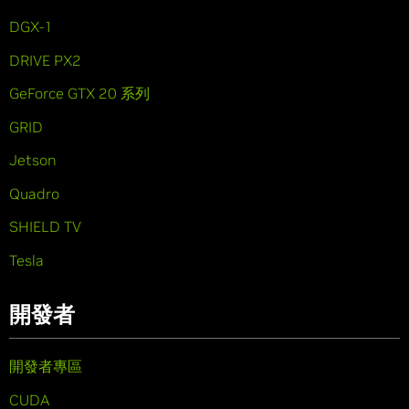
DGX-1
DRIVE PX2
GeForce GTX 20 系列
GRID
Jetson
Quadro
SHIELD TV
Tesla
開發者
開發者專區
CUDA