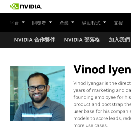
Skip
to
content
平台
開發者
產業
驅動程式
支援
NVIDIA 合作夥伴
NVIDIA 部落格
加入我們
Vinod Iye
Vinod Iyengar is the direc
years of marketing and da
founding employee for his
product and bootstrap the
user base for his companie
models to score leads, re
more use cases.