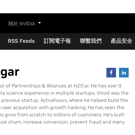
關於 NVIDIA
RSS Feeds
訂閱電子報
聯繫我們
產品安全
ngar
tor of Partnerships & Alliances at H2O.ai. He has over 9
ta science experience in multiple startups. Vinod was the
 previous startup, Activehours, where he helped build the
 user acquisition with growth hacking. He has seen the
s grow from scratch to millions of customers. He’s built
duce churn, increase conversion, prevent fraud and many