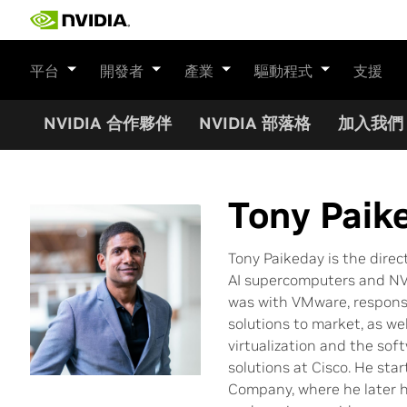
Skip
to
content
平台
開發者
產業
驅動程式
支援
NVIDIA 合作夥伴
NVIDIA 部落格
加入我們
Tony Paik
Tony Paikeday is the direc
AI supercomputers and NVI
was with VMware, responsi
solutions to market, as we
virtualization and the soft
solutions at Cisco. He sta
Company, where he later h