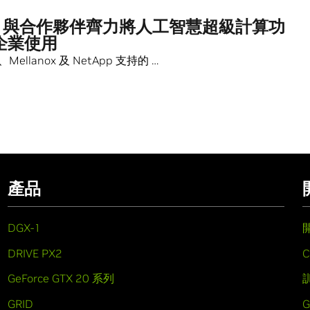
IA 與合作夥伴齊力將人工智慧超級計算功
企業使用
Mellanox 及 NetApp 支持的 …
產品
DGX-1
DRIVE PX2
C
GeForce GTX 20 系列
GRID