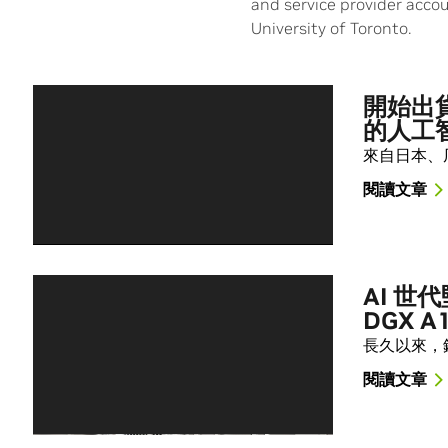
and service provider acco
University of Toronto.
開始出貨
的人工
來自日本、厄
閱讀文章
AI 世代
DGX A
長久以來，鋼
閱讀文章