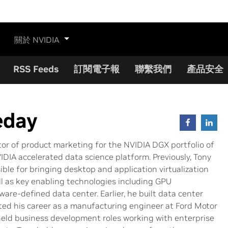
關於 NVIDIA
RSS Feeds
訂閱電子報
聯繫我們
產品安全
eday
tor of product marketing for the NVIDIA DGX portfolio of
DIA accelerated data science platform. Previously, Tony
ble for bringing desktop and application virtualization
ll as key enabling technologies including GPU
ware-defined data center. Earlier, he built data center
rted his career as a manufacturing engineer at Ford Motor
eld business development roles working with enterprise