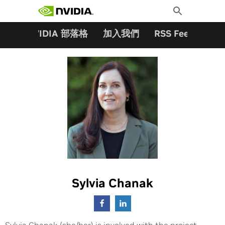
搜尋關鍵字:
Skip
Toggle
to
Search
content
夥伴
NVIDIA 部落格
加入我們
RSS Feeds
訂
Sylvia Chanak