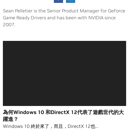
Sean Pelletier is the Senior Product Manager for GeForce
Game Ready Drivers and has been with NVIDIA since
2007.
為何Windows 10 和DirectX 12代表了遊戲世代的大
躍進？
Windows 10 終於來了，而且，DirectX 12也…