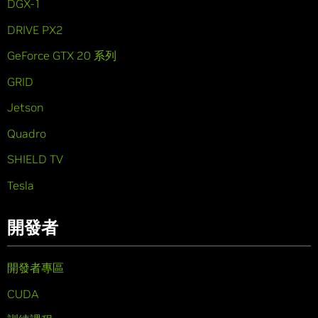
DGX-1
DRIVE PX2
GeForce GTX 20 系列
GRID
Jetson
Quadro
SHIELD TV
Tesla
開發者
開發者專區
CUDA