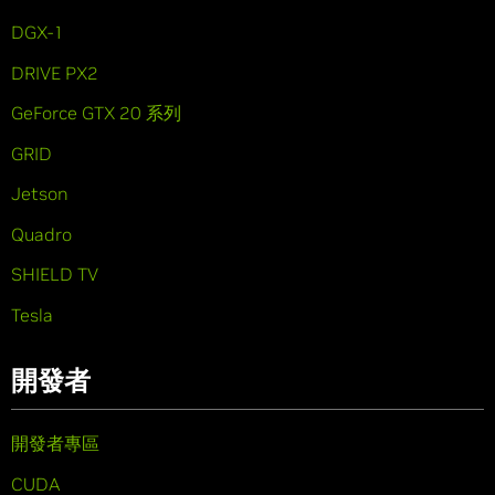
DGX-1
DRIVE PX2
GeForce GTX 20 系列
GRID
Jetson
Quadro
SHIELD TV
Tesla
開發者
開發者專區
CUDA